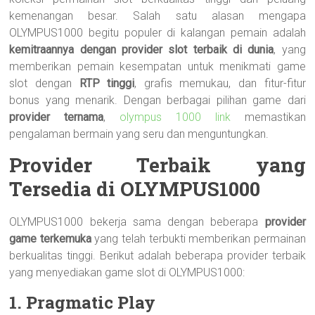
kemenangan besar. Salah satu alasan mengapa
OLYMPUS1000 begitu populer di kalangan pemain adalah
kemitraannya dengan provider slot terbaik di dunia
, yang
memberikan pemain kesempatan untuk menikmati game
slot dengan
RTP tinggi
, grafis memukau, dan fitur-fitur
bonus yang menarik. Dengan berbagai pilihan game dari
provider ternama
,
olympus 1000 link
memastikan
pengalaman bermain yang seru dan menguntungkan.
Provider Terbaik yang
Tersedia di OLYMPUS1000
OLYMPUS1000 bekerja sama dengan beberapa
provider
game terkemuka
yang telah terbukti memberikan permainan
berkualitas tinggi. Berikut adalah beberapa provider terbaik
yang menyediakan game slot di OLYMPUS1000:
1. Pragmatic Play