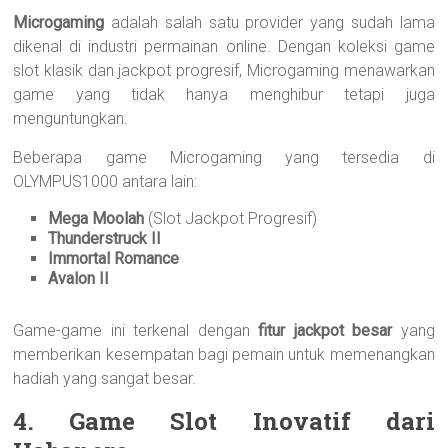
Microgaming
adalah salah satu provider yang sudah lama
dikenal di industri permainan online. Dengan koleksi game
slot klasik dan jackpot progresif, Microgaming menawarkan
game yang tidak hanya menghibur tetapi juga
menguntungkan.
Beberapa game Microgaming yang tersedia di
OLYMPUS1000 antara lain:
Mega Moolah
(Slot Jackpot Progresif)
Thunderstruck II
Immortal Romance
Avalon II
Game-game ini terkenal dengan
fitur jackpot besar
yang
memberikan kesempatan bagi pemain untuk memenangkan
hadiah yang sangat besar.
4. Game Slot Inovatif dari