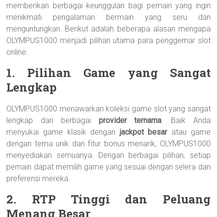
memberikan berbagai keunggulan bagi pemain yang ingin
menikmati pengalaman bermain yang seru dan
menguntungkan. Berikut adalah beberapa alasan mengapa
OLYMPUS1000 menjadi pilihan utama para penggemar slot
online:
1. Pilihan Game yang Sangat
Lengkap
OLYMPUS1000 menawarkan koleksi game slot yang sangat
lengkap dari berbagai
provider ternama
. Baik Anda
menyukai game klasik dengan
jackpot besar
atau game
dengan tema unik dan fitur bonus menarik, OLYMPUS1000
menyediakan semuanya. Dengan berbagai pilihan, setiap
pemain dapat memilih game yang sesuai dengan selera dan
preferensi mereka.
2. RTP Tinggi dan Peluang
Menang Besar