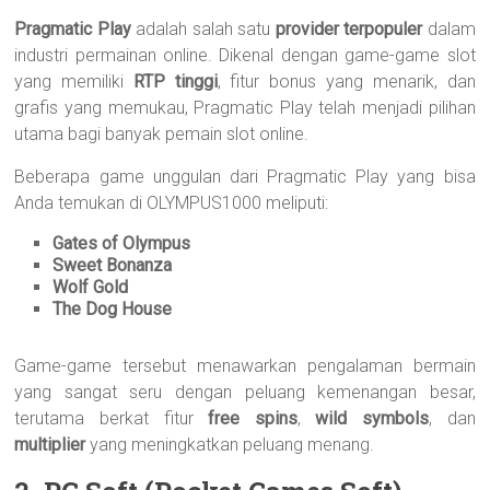
Pragmatic Play
adalah salah satu
provider terpopuler
dalam
industri permainan online. Dikenal dengan game-game slot
yang memiliki
RTP tinggi
, fitur bonus yang menarik, dan
grafis yang memukau, Pragmatic Play telah menjadi pilihan
utama bagi banyak pemain slot online.
Beberapa game unggulan dari Pragmatic Play yang bisa
Anda temukan di OLYMPUS1000 meliputi:
Gates of Olympus
Sweet Bonanza
Wolf Gold
The Dog House
Game-game tersebut menawarkan pengalaman bermain
yang sangat seru dengan peluang kemenangan besar,
terutama berkat fitur
free spins
,
wild symbols
, dan
multiplier
yang meningkatkan peluang menang.