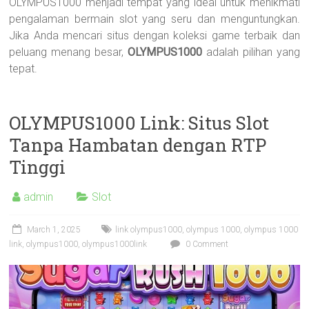
OLYMPUS1000 menjadi tempat yang ideal untuk menikmati
pengalaman bermain slot yang seru dan menguntungkan.
Jika Anda mencari situs dengan koleksi game terbaik dan
peluang menang besar,
OLYMPUS1000
adalah pilihan yang
tepat.
OLYMPUS1000 Link: Situs Slot
Tanpa Hambatan dengan RTP
Tinggi
admin
Slot
March 1, 2025
link olympus1000
,
olympus 1000
,
olympus 1000
link
,
olympus1000
,
olympus1000link
0 Comment