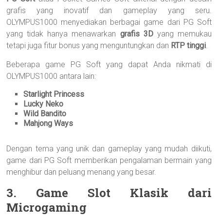
grafis yang inovatif dan gameplay yang seru.
OLYMPUS1000 menyediakan berbagai game dari PG Soft
yang tidak hanya menawarkan
grafis 3D
yang memukau
tetapi juga fitur bonus yang menguntungkan dan
RTP tinggi
.
Beberapa game PG Soft yang dapat Anda nikmati di
OLYMPUS1000 antara lain:
Starlight Princess
Lucky Neko
Wild Bandito
Mahjong Ways
Dengan tema yang unik dan gameplay yang mudah diikuti,
game dari PG Soft memberikan pengalaman bermain yang
menghibur dan peluang menang yang besar.
3. Game Slot Klasik dari
Microgaming