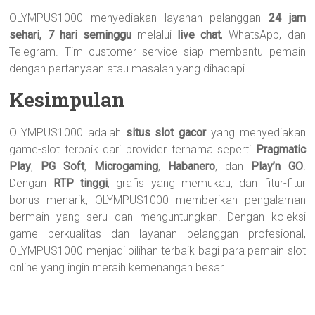
OLYMPUS1000 menyediakan layanan pelanggan
24 jam
sehari, 7 hari seminggu
melalui
live chat
, WhatsApp, dan
Telegram. Tim customer service siap membantu pemain
dengan pertanyaan atau masalah yang dihadapi.
Kesimpulan
OLYMPUS1000 adalah
situs slot gacor
yang menyediakan
game-slot terbaik dari provider ternama seperti
Pragmatic
Play
,
PG Soft
,
Microgaming
,
Habanero
, dan
Play’n GO
.
Dengan
RTP tinggi
, grafis yang memukau, dan fitur-fitur
bonus menarik, OLYMPUS1000 memberikan pengalaman
bermain yang seru dan menguntungkan. Dengan koleksi
game berkualitas dan layanan pelanggan profesional,
OLYMPUS1000 menjadi pilihan terbaik bagi para pemain slot
online yang ingin meraih kemenangan besar.