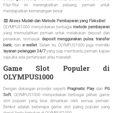
Fitur-fitur ini meningkatkan peluang pemain untuk
mendapatkan kemenangan besar.
Akses Mudah dan Metode Pembayaran yang Fleksibel
OLYMPUS1000 menyediakan berbagai
metode pembayaran
yang memudahkan pemain untuk melakukan deposit dan
penarikan, termasuk
deposit menggunakan pulsa
,
transfer
bank
, dan
e-wallet
. Selain itu, OLYMPUS1000 juga memiliki
layanan pelanggan 24/7
yang siap membantu pemain kapan
saja jika ada pertanyaan atau masalah.
Game Slot Populer di
OLYMPUS1000
Dengan dukungan provider seperti
Pragmatic Play
dan
PG
Soft
, OLYMPUS1000 menyediakan berbagai pilihan game
slot populer yang bisa dimainkan oleh semua pemain.
Berikut adalah beberapa game slot paling populer yang
dapat Anda temukan di OLYMPUS1000: