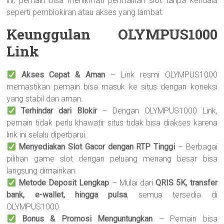
ini, pemain bisa menikmati permainan slot tanpa kendala
seperti pemblokiran atau akses yang lambat.
Keunggulan OLYMPUS1000
Link
Akses Cepat & Aman
– Link resmi OLYMPUS1000
memastikan pemain bisa masuk ke situs dengan koneksi
yang stabil dan aman.
Terhindar dari Blokir
– Dengan OLYMPUS1000 Link,
pemain tidak perlu khawatir situs tidak bisa diakses karena
link ini selalu diperbarui.
Menyediakan Slot Gacor dengan RTP Tinggi
– Berbagai
pilihan game slot dengan peluang menang besar bisa
langsung dimainkan.
Metode Deposit Lengkap
– Mulai dari
QRIS 5K, transfer
bank, e-wallet, hingga pulsa
, semua tersedia di
OLYMPUS1000.
Bonus & Promosi Menguntungkan
– Pemain bisa