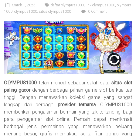
March 1, 2025
daftar olympus1000
,
link olympus1000
,
olympus
1000
,
olympus1000
,
situs olympus1000
0 Comment
OLYMPUS1000
telah muncul sebagai salah satu
situs slot
paling gacor
dengan berbagai pilihan game slot berkualitas
tinggi. Dengan menawarkan koleksi game yang sangat
lengkap dari berbagai
provider ternama
, OLYMPUS1000
memberikan pengalaman bermain yang tak tertandingi bagi
para penggemar slot online. Pemain dapat menikmati
berbagai jenis permainan yang menawarkan peluang
menang besar, grafis memukau, serta fitur bonus yang