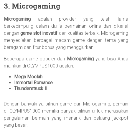
3. Microgaming
Microgaming
adalah provider yang telah lama
berkecimpung dalam dunia permainan online dan dikenal
dengan
game slot inovatif
dan kualitas terbaik. Microgaming
menyediakan berbagai macam game dengan tema yang
beragam dan fitur bonus yang menggiurkan.
Beberapa game populer dari
Microgaming
yang bisa Anda
mainkan di OLYMPUS1000 adalah:
Mega Moolah
Immortal Romance
Thunderstruck II
Dengan banyaknya pilihan game dari Microgaming, pemain
di OLYMPUS1000 memiliki banyak pilihan untuk merasakan
pengalaman bermain yang menarik dan peluang jackpot
yang besar.