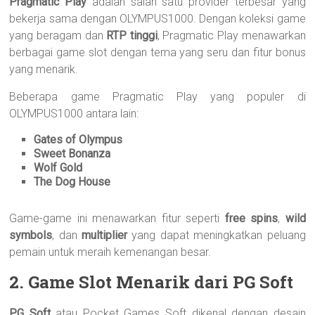
Pragmatic Play
adalah salah satu provider terbesar yang
bekerja sama dengan OLYMPUS1000. Dengan koleksi game
yang beragam dan
RTP tinggi
, Pragmatic Play menawarkan
berbagai game slot dengan tema yang seru dan fitur bonus
yang menarik.
Beberapa game Pragmatic Play yang populer di
OLYMPUS1000 antara lain:
Gates of Olympus
Sweet Bonanza
Wolf Gold
The Dog House
Game-game ini menawarkan fitur seperti
free spins
,
wild
symbols
, dan
multiplier
yang dapat meningkatkan peluang
pemain untuk meraih kemenangan besar.
2. Game Slot Menarik dari PG Soft
PG Soft
atau Pocket Games Soft dikenal dengan desain