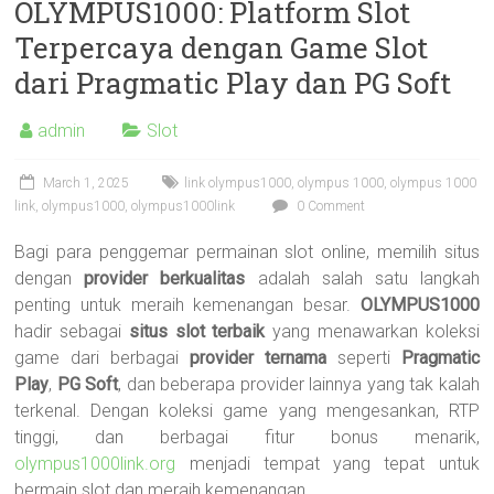
OLYMPUS1000: Platform Slot
Terpercaya dengan Game Slot
dari Pragmatic Play dan PG Soft
admin
Slot
March 1, 2025
link olympus1000
,
olympus 1000
,
olympus 1000
link
,
olympus1000
,
olympus1000link
0 Comment
Bagi para penggemar permainan slot online, memilih situs
dengan
provider berkualitas
adalah salah satu langkah
penting untuk meraih kemenangan besar.
OLYMPUS1000
hadir sebagai
situs slot terbaik
yang menawarkan koleksi
game dari berbagai
provider ternama
seperti
Pragmatic
Play
,
PG Soft
, dan beberapa provider lainnya yang tak kalah
terkenal. Dengan koleksi game yang mengesankan, RTP
tinggi, dan berbagai fitur bonus menarik,
olympus1000link.org
menjadi tempat yang tepat untuk
bermain slot dan meraih kemenangan.