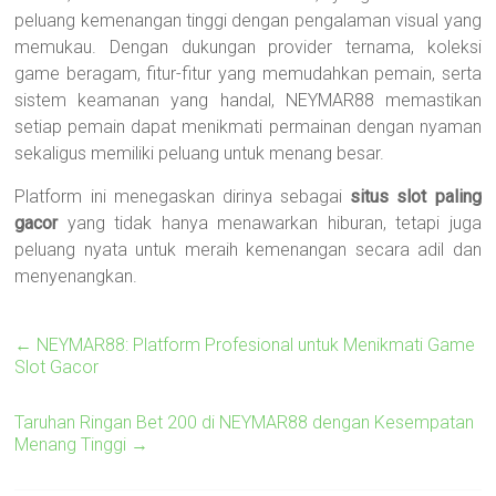
peluang kemenangan tinggi dengan pengalaman visual yang
memukau. Dengan dukungan provider ternama, koleksi
game beragam, fitur-fitur yang memudahkan pemain, serta
sistem keamanan yang handal, NEYMAR88 memastikan
setiap pemain dapat menikmati permainan dengan nyaman
sekaligus memiliki peluang untuk menang besar.
Platform ini menegaskan dirinya sebagai
situs slot paling
gacor
yang tidak hanya menawarkan hiburan, tetapi juga
peluang nyata untuk meraih kemenangan secara adil dan
menyenangkan.
←
NEYMAR88: Platform Profesional untuk Menikmati Game
Slot Gacor
Taruhan Ringan Bet 200 di NEYMAR88 dengan Kesempatan
Menang Tinggi
→