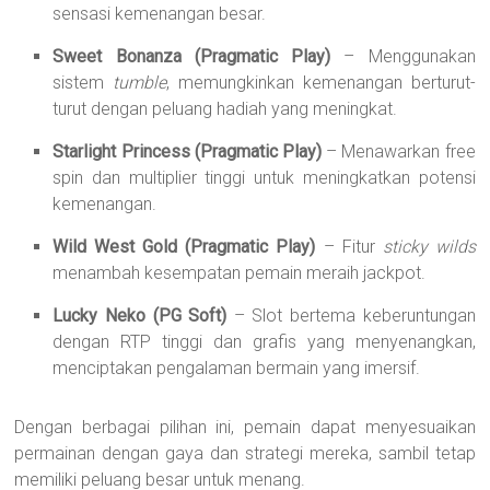
sensasi kemenangan besar.
Sweet Bonanza (Pragmatic Play)
– Menggunakan
sistem
tumble
, memungkinkan kemenangan berturut-
turut dengan peluang hadiah yang meningkat.
Starlight Princess (Pragmatic Play)
– Menawarkan free
spin dan multiplier tinggi untuk meningkatkan potensi
kemenangan.
Wild West Gold (Pragmatic Play)
– Fitur
sticky wilds
menambah kesempatan pemain meraih jackpot.
Lucky Neko (PG Soft)
– Slot bertema keberuntungan
dengan RTP tinggi dan grafis yang menyenangkan,
menciptakan pengalaman bermain yang imersif.
Dengan berbagai pilihan ini, pemain dapat menyesuaikan
permainan dengan gaya dan strategi mereka, sambil tetap
memiliki peluang besar untuk menang.