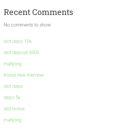
Recent Comments
No comments to show.
slot depo 10k
slot deposit 5000
mahjong
bonus new member
slot depo
depo 5k
slot bonus
mahjong