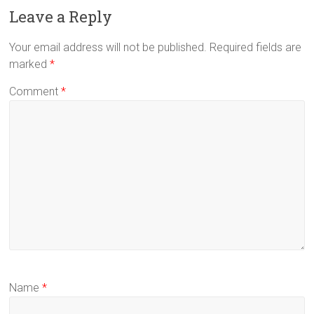
Leave a Reply
Your email address will not be published.
Required fields are
marked
*
Comment
*
Name
*