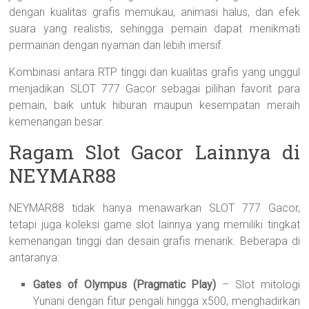
dengan kualitas grafis memukau, animasi halus, dan efek
suara yang realistis, sehingga pemain dapat menikmati
permainan dengan nyaman dan lebih imersif.
Kombinasi antara RTP tinggi dan kualitas grafis yang unggul
menjadikan SLOT 777 Gacor sebagai pilihan favorit para
pemain, baik untuk hiburan maupun kesempatan meraih
kemenangan besar.
Ragam Slot Gacor Lainnya di
NEYMAR88
NEYMAR88 tidak hanya menawarkan SLOT 777 Gacor,
tetapi juga koleksi game slot lainnya yang memiliki tingkat
kemenangan tinggi dan desain grafis menarik. Beberapa di
antaranya:
Gates of Olympus (Pragmatic Play)
– Slot mitologi
Yunani dengan fitur pengali hingga x500, menghadirkan