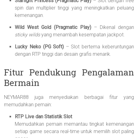
Starlight Princess (Pragmatic Play)
– Slot dengan free
spin dan multiplier tinggi yang meningkatkan peluang
kemenangan.
Wild West Gold (Pragmatic Play)
– Dikenal dengan
sticky wilds
yang menambah kesempatan jackpot.
Lucky Neko (PG Soft)
– Slot bertema keberuntungan
dengan RTP tinggi dan desain grafis menarik.
Fitur Pendukung Pengalaman
Bermain
NEYMAR88 juga menyediakan berbagai fitur yang
memudahkan pemain:
RTP Live dan Statistik Slot
Memudahkan pemain memantau tingkat kemenangan
setiap game secara real-time untuk memilih slot paling