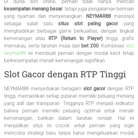
Di dunia slot online, pemain tidak hanya mencari
kesempatan menang besar
, tetapi juga pengalaman bermain
yang nyaman dan menyenangkan.
NEYMAR88
menonjol
sebagai salah satu
situs slot paling gacor
yang
menghadirkan berbagai game berkualitas, dengan tingkat
kemenangan atau
RTP (Return to Player)
tinggi, grafis
memukau, serta taruhan mulai dari
bet 200
. Kombinasi
slot
neymar88
ini membuat pemain dengan modal kecil tetap
berkesempatan meraih kemenangan signifikan.
Slot Gacor dengan RTP Tinggi
NEYMAR88 menyediakan beragam
slot gacor
dengan RTP
tinggi, memastikan setiap putaran memiliki peluang menang
yang adil dan transparan. Tingginya RTP menjadi indikator
bahwa pemain memiliki peluang optimal untuk meraih
kemenangan, bahkan dalam taruhan rendah. Hal ini
menjadikan situs ini cocok untuk pemain yang ingin
mencoba strategi baru tanpa harus mengeluarkan modal