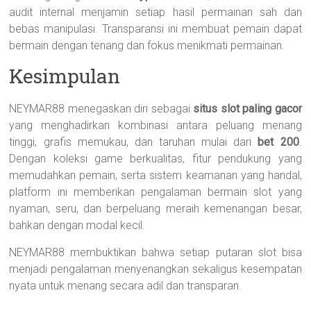
audit internal menjamin setiap hasil permainan sah dan
bebas manipulasi. Transparansi ini membuat pemain dapat
bermain dengan tenang dan fokus menikmati permainan.
Kesimpulan
NEYMAR88 menegaskan diri sebagai
situs slot paling gacor
yang menghadirkan kombinasi antara peluang menang
tinggi, grafis memukau, dan taruhan mulai dari
bet 200
.
Dengan koleksi game berkualitas, fitur pendukung yang
memudahkan pemain, serta sistem keamanan yang handal,
platform ini memberikan pengalaman bermain slot yang
nyaman, seru, dan berpeluang meraih kemenangan besar,
bahkan dengan modal kecil.
NEYMAR88 membuktikan bahwa setiap putaran slot bisa
menjadi pengalaman menyenangkan sekaligus kesempatan
nyata untuk menang secara adil dan transparan.