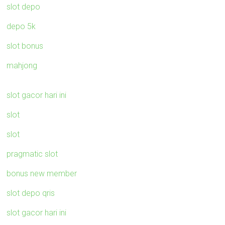
slot depo
depo 5k
slot bonus
mahjong
slot gacor hari ini
slot
slot
pragmatic slot
bonus new member
slot depo qris
slot gacor hari ini