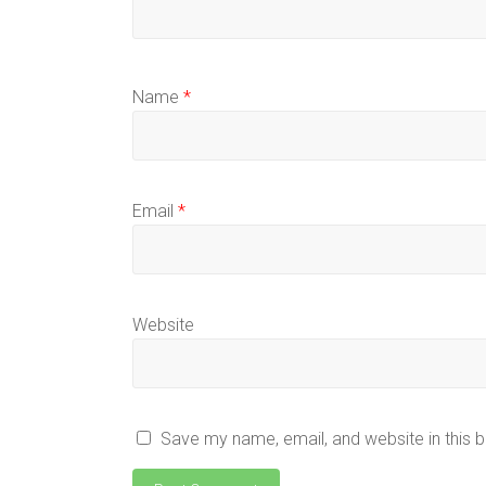
Name
*
Email
*
Website
Save my name, email, and website in this 