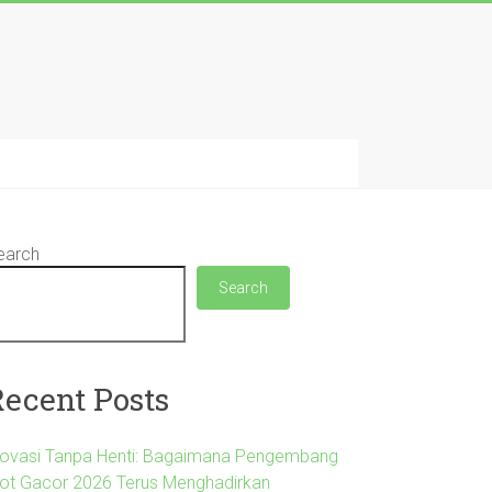
earch
Search
Recent Posts
novasi Tanpa Henti: Bagaimana Pengembang
lot Gacor 2026 Terus Menghadirkan