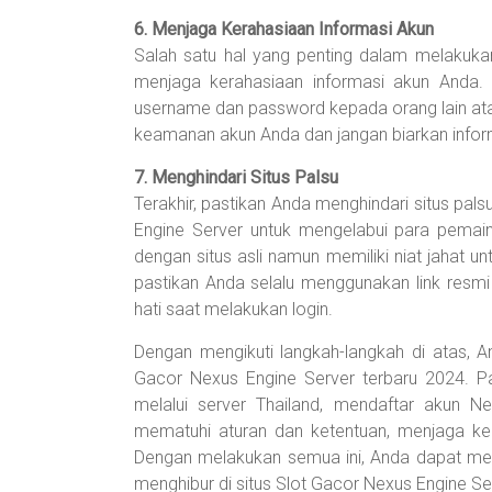
6. Menjaga Kerahasiaan Informasi Akun
Salah satu hal yang penting dalam melakukan
menjaga kerahasiaan informasi akun Anda. 
username dan password kepada orang lain atau
keamanan akun Anda dan jangan biarkan inform
7. Menghindari Situs Palsu
Terakhir, pastikan Anda menghindari situs pa
Engine Server untuk mengelabui para pemain.
dengan situs asli namun memiliki niat jahat un
pastikan Anda selalu menggunakan link resmi 
hati saat melakukan login.
Dengan mengikuti langkah-langkah di atas, A
Gacor Nexus Engine Server terbaru 2024. Pa
melalui server Thailand, mendaftar akun Ne
mematuhi aturan dan ketentuan, menjaga kera
Dengan melakukan semua ini, Anda dapat me
menghibur di situs Slot Gacor Nexus Engine S