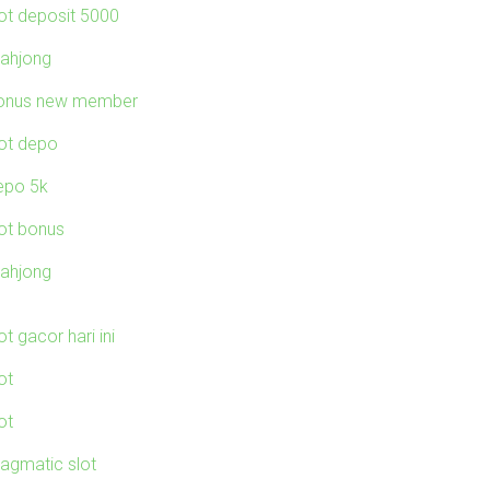
lot deposit 5000
ahjong
onus new member
lot depo
epo 5k
lot bonus
ahjong
ot gacor hari ini
ot
ot
ragmatic slot