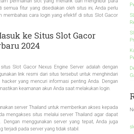
acam permainan slot yang menarik dan menghibur para
P
emua fitur yang disediakan oleh situs ini, Anda perlu
kan membahas cara login yang efektif di situs Slot Gacor
S
R
asuk ke Situs Slot Gacor
S
P
rbaru 2024
Ku
P
situs Slot Gacor Nexus Engine Server adalah dengan
D
unakan link resmi dari situs tersebut untuk menghindari
G
au hacker yang mencuri informasi penting Anda. Dengan
mastikan keamanan akun Anda saat melakukan login.
unakan server Thailand untuk memberikan akses kepada
N
nda mengakses situs melalui server Thailand agar dapat
. Dengan menggunakan server yang tepat, Anda juga
s
terjadi pada server yang tidak stabil.