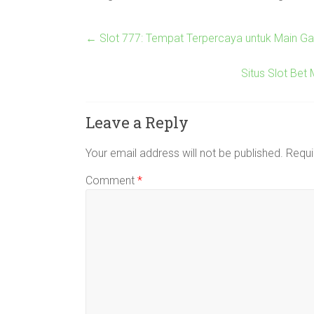
←
Slot 777: Tempat Terpercaya untuk Main G
Situs Slot Bet
Leave a Reply
Your email address will not be published.
Requi
Comment
*