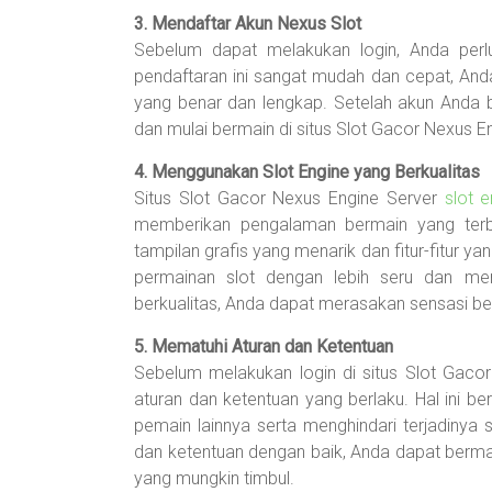
3. Mendaftar Akun Nexus Slot
Sebelum dapat melakukan login, Anda perlu
pendaftaran ini sangat mudah dan cepat, And
yang benar dan lengkap. Setelah akun Anda b
dan mulai bermain di situs Slot Gacor Nexus En
4. Menggunakan Slot Engine yang Berkualitas
Situs Slot Gacor Nexus Engine Server
slot e
memberikan pengalaman bermain yang terba
tampilan grafis yang menarik dan fitur-fitur y
permainan slot dengan lebih seru dan m
berkualitas, Anda dapat merasakan sensasi b
5. Mematuhi Aturan dan Ketentuan
Sebelum melakukan login di situs Slot Gaco
aturan dan ketentuan yang berlaku. Hal ini 
pemain lainnya serta menghindari terjadinya
dan ketentuan dengan baik, Anda dapat berma
yang mungkin timbul.