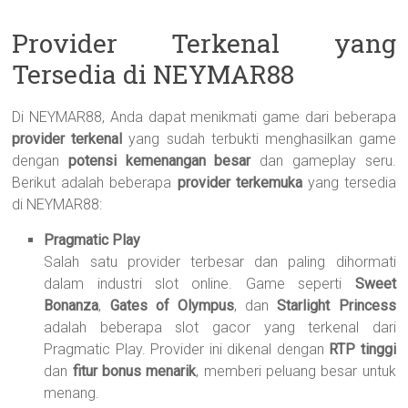
Provider Terkenal yang
Tersedia di NEYMAR88
Di NEYMAR88, Anda dapat menikmati game dari beberapa
provider terkenal
yang sudah terbukti menghasilkan game
dengan
potensi kemenangan besar
dan gameplay seru.
Berikut adalah beberapa
provider terkemuka
yang tersedia
di NEYMAR88:
Pragmatic Play
Salah satu provider terbesar dan paling dihormati
dalam industri slot online. Game seperti
Sweet
Bonanza
,
Gates of Olympus
, dan
Starlight Princess
adalah beberapa slot gacor yang terkenal dari
Pragmatic Play. Provider ini dikenal dengan
RTP tinggi
dan
fitur bonus menarik
, memberi peluang besar untuk
menang.