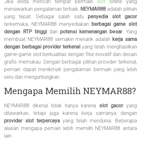
Jika Anda mencari tempat bermain
slot
online yang
menawarkan pengalaman terbaik,
NEYMAR88
adalah pilihan
yang tepat. Sebagai salah satu
penyedia slot gacor
terkemuka, NEYMAR88 menyediakan
berbagai game slot
dengan RTP tinggi
dan
potensi kemenangan besar
. Yang
membuat NEYMAR88 semakin menarik adalah
kerja sama
dengan berbagai provider terkenal
yang telah menghasilkan
game-game slot berkualitas dengan fitur inovatif dan desain
grafis memukau. Dengan berbagai pilihan provider terkenal,
pemain dapat menikmati pengalaman bermain yang lebih
seru dan menguntungkan.
Mengapa Memilih NEYMAR88?
NEYMAR88 dikenal tidak hanya karena
slot gacor
yang
ditawarkan, tetapi juga karena kerja samanya dengan
provider slot terpercaya
yang telah mendunia. Beberapa
alasan mengapa pemain lebih memilih NEYMAR88 antara
lain: