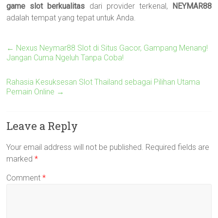
game slot berkualitas
dari provider terkenal,
NEYMAR88
adalah tempat yang tepat untuk Anda.
←
Nexus Neymar88 Slot di Situs Gacor, Gampang Menang!
Jangan Cuma Ngeluh Tanpa Coba!
Rahasia Kesuksesan Slot Thailand sebagai Pilihan Utama
Pemain Online
→
Leave a Reply
Your email address will not be published.
Required fields are
marked
*
Comment
*