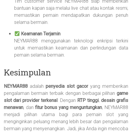
Tim customer service NEYMAR88 siap memberikan
bantuan kapan saja melalui live chat atau kontak resmi,
memastikan pemain mendapatkan dukungan penuh
selama bermain.
Keamanan Terjamin
NEYMAR88 menggunakan teknologi enkripsi terkini
untuk memastikan keamanan dan perlindungan data
pemain selama bermain.
Kesimpulan
NEYMAR88
adalah
penyedia slot gacor
yang memberikan
pengalaman bermain terbaik dengan berbagai pilihan
game
slot dari provider terkenal
. Dengan
RTP tinggi
,
desain grafis
menawan
, dan
fitur bonus yang menguntungkan
, NEYMAR88
menjadi pilihan utama bagi para pemain slot yang
menginginkan peluang menang lebih besar dan pengalaman
bermain yang menyenangkan. Jadi, jika Anda ingin mencoba