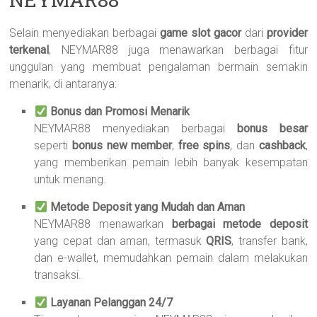
Selain menyediakan berbagai
game slot gacor
dari
provider
terkenal
, NEYMAR88 juga menawarkan berbagai fitur
unggulan yang membuat pengalaman bermain semakin
menarik, di antaranya:
Bonus dan Promosi Menarik
NEYMAR88 menyediakan berbagai
bonus besar
seperti
bonus new member
,
free spins
, dan
cashback
,
yang memberikan pemain lebih banyak kesempatan
untuk menang.
Metode Deposit yang Mudah dan Aman
NEYMAR88 menawarkan
berbagai metode deposit
yang cepat dan aman, termasuk
QRIS
, transfer bank,
dan e-wallet, memudahkan pemain dalam melakukan
transaksi.
Layanan Pelanggan 24/7