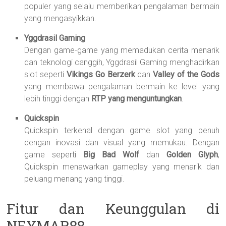
populer yang selalu memberikan pengalaman bermain
yang mengasyikkan.
Yggdrasil Gaming
Dengan game-game yang memadukan cerita menarik
dan teknologi canggih, Yggdrasil Gaming menghadirkan
slot seperti
Vikings Go Berzerk
dan
Valley of the Gods
yang membawa pengalaman bermain ke level yang
lebih tinggi dengan
RTP yang menguntungkan
.
Quickspin
Quickspin terkenal dengan game slot yang penuh
dengan inovasi dan visual yang memukau. Dengan
game seperti
Big Bad Wolf
dan
Golden Glyph
,
Quickspin menawarkan gameplay yang menarik dan
peluang menang yang tinggi.
Fitur dan Keunggulan di
NEYMAR88