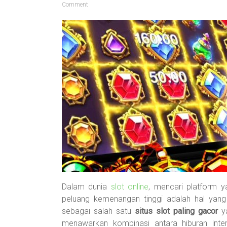
Comment
Dalam dunia
slot online
, mencari platform 
peluang kemenangan tinggi adalah hal yan
sebagai salah satu
situs slot paling gacor
ya
menawarkan kombinasi antara hiburan inter