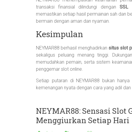
transaksi finansial dilindungi dengan
SSL E
memastikan setiap hasil permainan sah dan b
bermain dengan aman dan nyaman.
Kesimpulan
NEYMAR88 berhasil menghadirkan
situs slot 
sekaligus peluang menang tinggi. Dukungan 
memudahkan pemain, serta sistem keamanan ya
penggemar slot online.
Setiap putaran di NEYMAR88 bukan hanya s
kemenangan nyata dengan cara yang adil da
NEYMAR88: Sensasi Slot 
Menggiurkan Setiap Hari