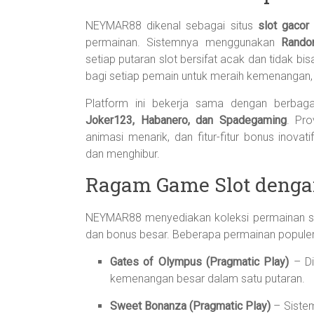
NEYMAR88 dikenal sebagai situs
slot gacor
permainan. Sistemnya menggunakan
Rando
setiap putaran slot bersifat acak dan tidak bi
bagi setiap pemain untuk meraih kemenangan, 
Platform ini bekerja sama dengan berbag
Joker123, Habanero, dan Spadegaming
. Pro
animasi menarik, dan fitur-fitur bonus ino
dan menghibur.
Ragam Game Slot denga
NEYMAR88 menyediakan koleksi permainan s
dan bonus besar. Beberapa permainan populer 
Gates of Olympus (Pragmatic Play)
– Di
kemenangan besar dalam satu putaran.
Sweet Bonanza (Pragmatic Play)
– Sist