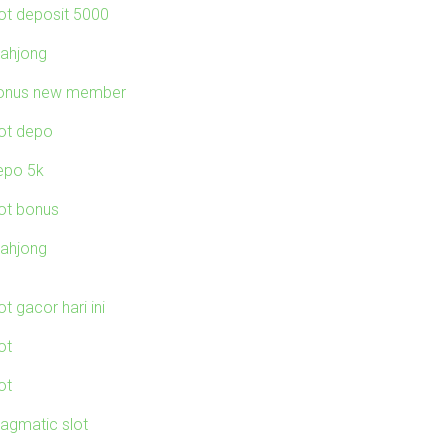
lot deposit 5000
ahjong
onus new member
lot depo
epo 5k
lot bonus
ahjong
ot gacor hari ini
ot
ot
ragmatic slot