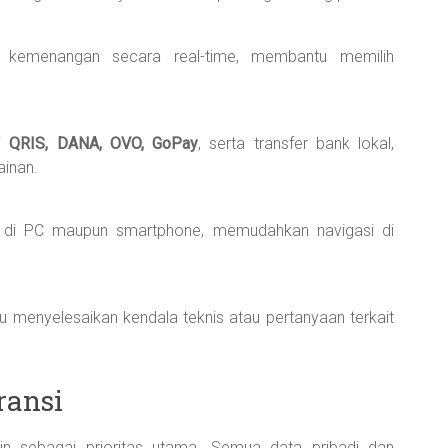
kemenangan secara real-time, membantu memilih
ui
QRIS, DANA, OVO, GoPay
, serta transfer bank lokal,
inan.
n di PC maupun smartphone, memudahkan navigasi di
 menyelesaikan kendala teknis atau pertanyaan terkait
ransi
ebagai prioritas utama. Semua data pribadi dan