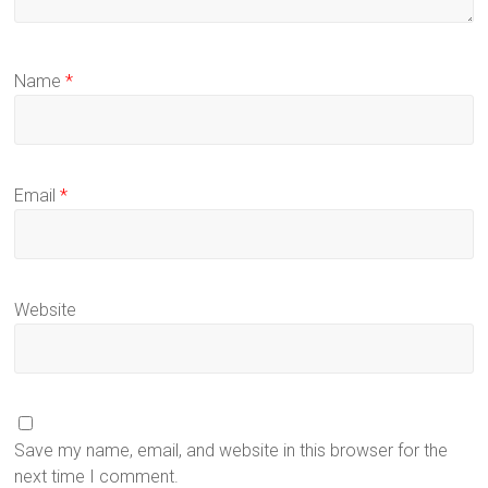
Name
*
Email
*
Website
Save my name, email, and website in this browser for the
next time I comment.