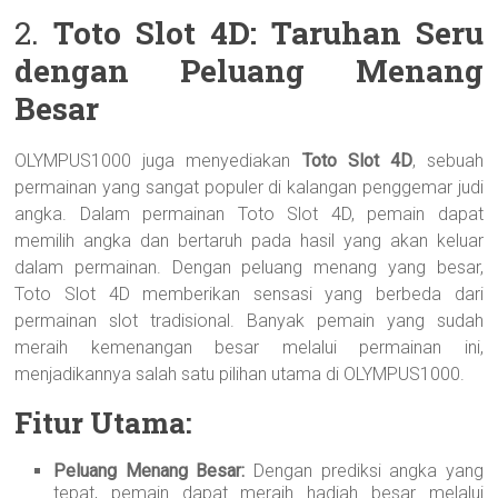
2.
Toto Slot 4D: Taruhan Seru
dengan Peluang Menang
Besar
OLYMPUS1000 juga menyediakan
Toto Slot 4D
, sebuah
permainan yang sangat populer di kalangan penggemar judi
angka. Dalam permainan Toto Slot 4D, pemain dapat
memilih angka dan bertaruh pada hasil yang akan keluar
dalam permainan. Dengan peluang menang yang besar,
Toto Slot 4D memberikan sensasi yang berbeda dari
permainan slot tradisional. Banyak pemain yang sudah
meraih kemenangan besar melalui permainan ini,
menjadikannya salah satu pilihan utama di OLYMPUS1000.
Fitur Utama:
Peluang Menang Besar:
Dengan prediksi angka yang
tepat, pemain dapat meraih hadiah besar melalui