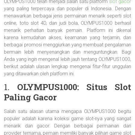
OLYMPUS1000 telah menjadi salah satu platform
slot gacor
yang paling terpercaya dan populer di Indonesia. Dengan
menawarkan berbagai jenis permainan menarik seperti slot
online, toto slot 4D, dan judi bola, OLYMPUS1000 berhasil
menarik perhatian banyak pemain. Platform ini dikenal
karena kemudahan akses, keamanan yang terjamin, dan
berbagai promosi menggiurkan yang membuat pengalaman
bermain lebih menyenangkan dan menguntungkan. Bagi
Anda yang ingin mengenal lebih jauh tentang OLYMPUS1000,
berikut adalah ulasan lengkap mengenai fitur-fitur unggulan
yang ditawarkan oleh platform ini.
1.
OLYMPUS1000: Situs Slot
Paling Gacor
Salah satu alasan utama mengapa OLYMPUS1000 begitu
populer adalah karena koleksi game slot-nya yang sangat
menarik dan gacor. Dengan berbagai permainan dari
provider ternama, pemain memiliki banyak pilihan game slot