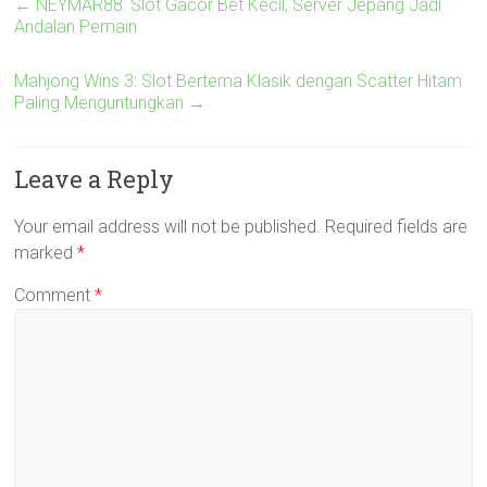
←
NEYMAR88: Slot Gacor Bet Kecil, Server Jepang Jadi
Andalan Pemain
Mahjong Wins 3: Slot Bertema Klasik dengan Scatter Hitam
Paling Menguntungkan
→
Leave a Reply
Your email address will not be published.
Required fields are
marked
*
Comment
*