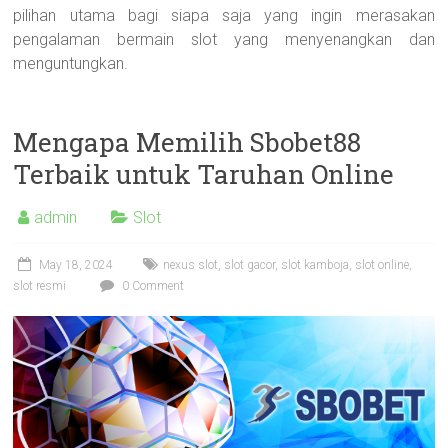
pilihan utama bagi siapa saja yang ingin merasakan
pengalaman bermain slot yang menyenangkan dan
menguntungkan.
Mengapa Memilih Sbobet88
Terbaik untuk Taruhan Online
admin
Slot
May 18, 2024
nexus slot
,
slot gacor
,
slot kamboja
,
slot online
,
slot resmi
0 Comment