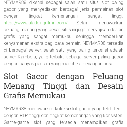
NEYMAR88 dikenal sebagai salah satu situs slot paling
gacor yang menyediakan berbagai jenis permainan slot
dengan tingkat kemenangan sangat tinggi.
https://www.aladdingrillmn.com/
Selain menawarkan
peluang menang yang besar, situs ini juga menyajikan desain
grafis yang sangat memukau sehingga memberikan
kenyamanan ekstra bagi para pemain. NEYMAR88 tersedia
di berbagai server, salah satu yang paling terkenal adalah
server Kamboja, yang terbukti sebagai server paling gacor
dengan banyak pemain yang meraih kemenangan besar.
Slot Gacor dengan Peluang
Menang Tinggi dan Desain
Grafis Memukau
NEYMAR88 menawarkan koleksi slot gacor yang telah teruji
dengan RTP tinggi dan tingkat kemenangan yang konsisten.
Game-game slot yang tersedia menampilkan grafis