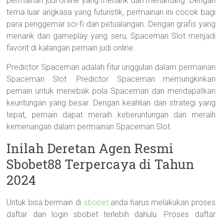
permainan judi online yang menarik dan menantang. Dengan
tema luar angkasa yang futuristik, permainan ini cocok bagi
para penggemar sci-fi dan petualangan. Dengan grafis yang
menarik dan gameplay yang seru, Spaceman Slot menjadi
favorit di kalangan pemain judi online.
Predictor Spaceman adalah fitur unggulan dalam permainan
Spaceman Slot. Predictor Spaceman memungkinkan
pemain untuk menebak pola Spaceman dan mendapatkan
keuntungan yang besar. Dengan keahlian dan strategi yang
tepat, pemain dapat meraih keberuntungan dan meraih
kemenangan dalam permainan Spaceman Slot.
Inilah Deretan Agen Resmi
Sbobet88 Terpercaya di Tahun
2024
Untuk bisa bermain di
sbobet
anda harus melakukan proses
daftar dan login sbobet terlebih dahulu. Proses daftar