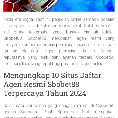
Pada era digital saat ini, perjudian online semakin populer
situs spaceman
di kalangan masyarakat. Salah satu situs
judi online terkemuka yang banyak diminati adalah
Sbobet88. Sbobet88 merupakan agen resmi yang
menyediakan berbagai jenis permainan judi online, mulai dari
taruhan olahraga hingga permainan kasino. Dengan
reputasinya yang baik dan layanan terbaik, Sbobet88
menjadi pilihan yang tepat bagi para pecinta judi online.
Mengungkap 10 Situs Daftar
Agen Resmi Sbobet88
Terpercaya Tahun 2024
Salah satu permainan yang sangat diminati di Sbobet88
adalah Spaceman Slot. Spaceman Slot merupakan