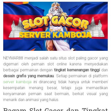
NEYMAR88 menjadi salah satu situs slot paling gacor yang
digemari oleh pemain slot online karena menyediakan
berbagai permainan dengan
tingkat kemenangan tinggi
dan
desain grafis yang memukau
. Setiap permainan di platform
server kamboja
ini dirancang tidak hanya untuk memberi
kesempatan menang besar, tetapi juga memastikan
kenyamanan pemain saat bermain, berkat visual yang
menarik dan animasi yang halus.
Ragam Slot Gacor dan Tingkat