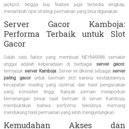
jackpot, hingga buy feature juga tersedia lengkap,
menambah opsi strategi permainan yang bisa digunakan.
Server Gacor Kamboja:
Performa Terbaik untuk Slot
Gacor
Salah satu faktor yang membuat NEYMAR88 semakin
unggul adalah keberadaan di berbagai
server gacor
,
termasuk
server Kamboja
. Server ini dikenal sebagai
server
paling gacor
untuk bermain slot karena kestabilannya,
kecepatan loading yang optimal, dan hasil pengacakan
yang konsisten tinggi. Banyak pemain melaporkan
kemenangan besar saat bermain di server Kamboja,
membuktikan bahwa performa teknisnya memang
mendukung hasil permainan yang lebih menguntungkan.
Kemudahan Akses dan