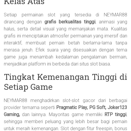
Kelas Atas
Setiap permainan slot yang tersedia di NEYMAR88
dirancang dengan
grafis berkualitas tinggi
, animasi yang
halus, serta detail visual yang memanjakan mata. Kualitas
grafis ini menciptakan atmosfer permainan yang imersif dan
interaktif, membuat pemain betah berlama-lama tanpa
merasa jenuh. Efek suara yang disesuaikan dengan tema
game juga menambah kedalaman pengalaman bermain,
menjadikan platform ini berbeda dari situs slot biasa.
Tingkat Kemenangan Tinggi di
Setiap Game
NEYMAR88 menghadirkan slot-slot gacor dari berbagai
provider ternama seperti
Pragmatic Play, PG Soft, Joker123
Gaming,
dan lainnya. Mayoritas game memiliki
RTP tinggi
,
sehingga memberi peluang yang lebih besar bagi pemain
untuk meraih kemenangan. Slot dengan fitur freespin, bonus