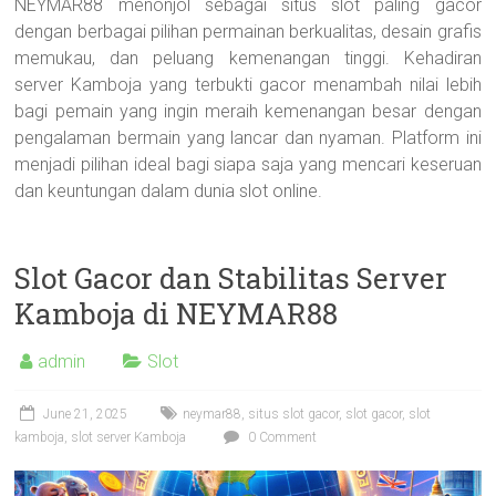
NEYMAR88 menonjol sebagai situs slot paling gacor
dengan berbagai pilihan permainan berkualitas, desain grafis
memukau, dan peluang kemenangan tinggi. Kehadiran
server Kamboja yang terbukti gacor menambah nilai lebih
bagi pemain yang ingin meraih kemenangan besar dengan
pengalaman bermain yang lancar dan nyaman. Platform ini
menjadi pilihan ideal bagi siapa saja yang mencari keseruan
dan keuntungan dalam dunia slot online.
Slot Gacor dan Stabilitas Server
Kamboja di NEYMAR88
admin
Slot
June 21, 2025
neymar88
,
situs slot gacor
,
slot gacor
,
slot
kamboja
,
slot server Kamboja
0 Comment