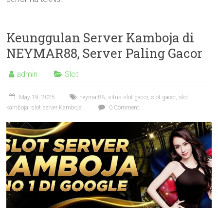
Keunggulan Server Kamboja di
NEYMAR88, Server Paling Gacor
admin
Slot
May 19, 2025
neymar88
,
situs slot gacor
,
slot gacor
,
slot
kamboja
,
slot server Kamboja
0 Comment