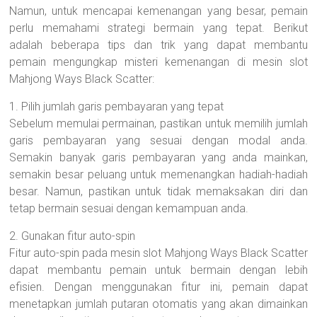
Namun, untuk mencapai kemenangan yang besar, pemain
perlu memahami strategi bermain yang tepat. Berikut
adalah beberapa tips dan trik yang dapat membantu
pemain mengungkap misteri kemenangan di mesin slot
Mahjong Ways Black Scatter:
1. Pilih jumlah garis pembayaran yang tepat
Sebelum memulai permainan, pastikan untuk memilih jumlah
garis pembayaran yang sesuai dengan modal anda.
Semakin banyak garis pembayaran yang anda mainkan,
semakin besar peluang untuk memenangkan hadiah-hadiah
besar. Namun, pastikan untuk tidak memaksakan diri dan
tetap bermain sesuai dengan kemampuan anda.
2. Gunakan fitur auto-spin
Fitur auto-spin pada mesin slot Mahjong Ways Black Scatter
dapat membantu pemain untuk bermain dengan lebih
efisien. Dengan menggunakan fitur ini, pemain dapat
menetapkan jumlah putaran otomatis yang akan dimainkan