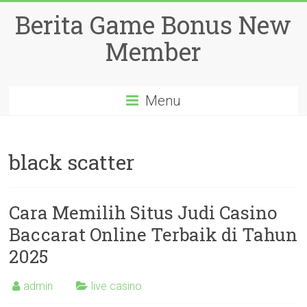
Skip
Berita Game Bonus New
to
content
Member
Menu
black scatter
Cara Memilih Situs Judi Casino
Baccarat Online Terbaik di Tahun
2025
admin
live casino