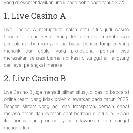
yang direkomendasikan untuk anda coba pada tahun 2025.
1. Live Casino A
Live Casino A merupakan salah satu situs judi casino
baccarat online resmi yang telah terbukti memberikan
pengalaman bermain yang luar biasa. Dengan tampilan yang
menarik dan dealer yang profesional, pemain bisa
merasakan sensasi bermain di kasino sungguhan langsung
dari layar perangkat mereka.
2. Live Casino B
Live Casino B juga menjadi pilihan situs judi casino baccarat
online resmi yang tidak boleh dilewatkan pada tahun 2025.
Dengan sistem yang adil dan transparan, pemain dapat
merasa aman dan nyaman saat bermain di situs ini. Selain
itu, bonus dan promosi yang ditawarkan juga sangat
menggiurkan.