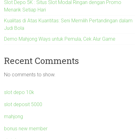
Slot Depo 5K : Situs Slot Modal Ringan dengan Promo
Menarik Setiap Hari
Kualitas di Atas Kuantitas: Seni Memilih Pertandingan dalam
Judi Bola
Demo Mahjong Ways untuk Pemula, Cek Alur Game
Recent Comments
No comments to show.
slot depo 10k
slot deposit 5000
mahjong
bonus new member