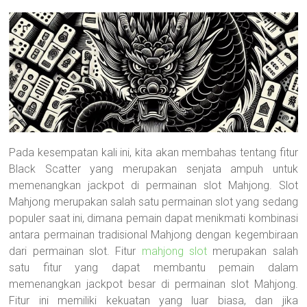
Pada kesempatan kali ini, kita akan membahas tentang fitur
Black Scatter yang merupakan senjata ampuh untuk
memenangkan jackpot di permainan slot Mahjong. Slot
Mahjong merupakan salah satu permainan slot yang sedang
populer saat ini, dimana pemain dapat menikmati kombinasi
antara permainan tradisional Mahjong dengan kegembiraan
dari permainan slot. Fitur
mahjong slot
merupakan salah
satu fitur yang dapat membantu pemain dalam
memenangkan jackpot besar di permainan slot Mahjong.
Fitur ini memiliki kekuatan yang luar biasa, dan jika