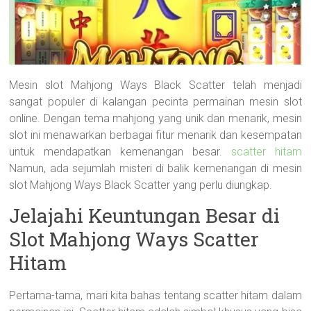
Mesin slot Mahjong Ways Black Scatter telah menjadi
sangat populer di kalangan pecinta permainan mesin slot
online. Dengan tema mahjong yang unik dan menarik, mesin
slot ini menawarkan berbagai fitur menarik dan kesempatan
untuk mendapatkan kemenangan besar.
scatter hitam
Namun, ada sejumlah misteri di balik kemenangan di mesin
slot Mahjong Ways Black Scatter yang perlu diungkap.
Jelajahi Keuntungan Besar di
Slot Mahjong Ways Scatter
Hitam
Pertama-tama, mari kita bahas tentang scatter hitam dalam