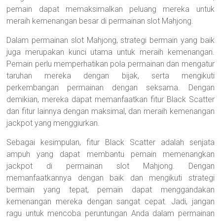
pemain dapat memaksimalkan peluang mereka untuk
meraih kemenangan besar di permainan slot Mahjong.
Dalam permainan slot Mahjong, strategi bermain yang baik
juga merupakan kunci utama untuk meraih kemenangan.
Pemain perlu memperhatikan pola permainan dan mengatur
taruhan mereka dengan bijak, serta mengikuti
perkembangan permainan dengan seksama. Dengan
demikian, mereka dapat memanfaatkan fitur Black Scatter
dan fitur lainnya dengan maksimal, dan meraih kemenangan
jackpot yang menggiurkan.
Sebagai kesimpulan, fitur Black Scatter adalah senjata
ampuh yang dapat membantu pemain memenangkan
jackpot di permainan slot Mahjong. Dengan
memanfaatkannya dengan baik dan mengikuti strategi
bermain yang tepat, pemain dapat menggandakan
kemenangan mereka dengan sangat cepat. Jadi, jangan
ragu untuk mencoba peruntungan Anda dalam permainan