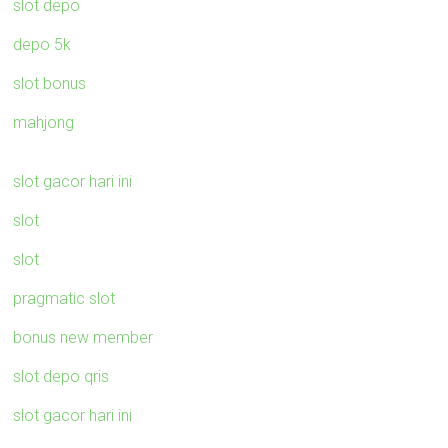
slot depo
depo 5k
slot bonus
mahjong
slot gacor hari ini
slot
slot
pragmatic slot
bonus new member
slot depo qris
slot gacor hari ini