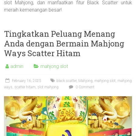
slot Mahjong, dan manfaatkan fitur Black Scatter untuk
meraih kemenangan besar!
Tingkatkan Peluang Menang
Anda dengan Bermain Mahjong
Ways Scatter Hitam
admin
mahjong slot
February 16, 2025
black scatter
,
Mahjong
,
mahjong slot
,
mahjong
ways
,
scatter hitam
,
slot mahjong
0 Comment