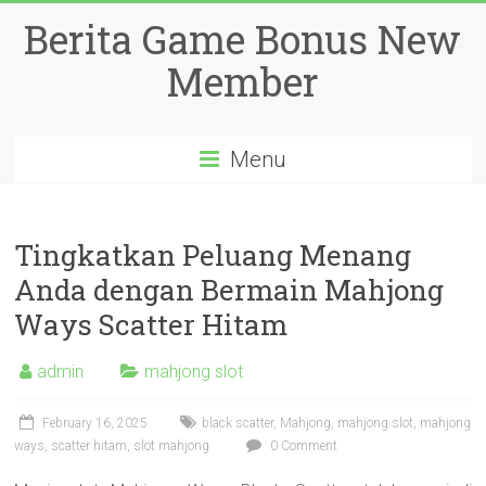
Skip
Berita Game Bonus New
to
content
Member
Menu
Tingkatkan Peluang Menang
Anda dengan Bermain Mahjong
Ways Scatter Hitam
admin
mahjong slot
February 16, 2025
black scatter
,
Mahjong
,
mahjong slot
,
mahjong
ways
,
scatter hitam
,
slot mahjong
0 Comment