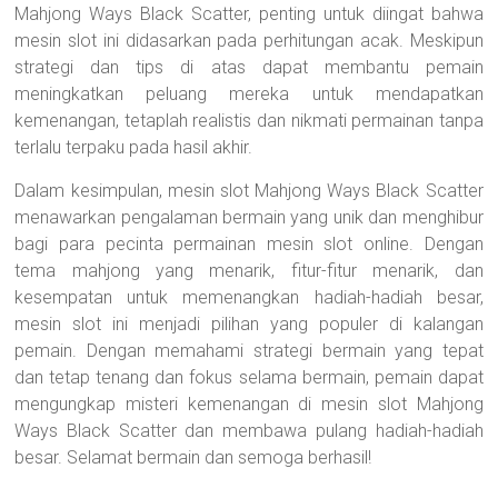
Mahjong Ways Black Scatter, penting untuk diingat bahwa
mesin slot ini didasarkan pada perhitungan acak. Meskipun
strategi dan tips di atas dapat membantu pemain
meningkatkan peluang mereka untuk mendapatkan
kemenangan, tetaplah realistis dan nikmati permainan tanpa
terlalu terpaku pada hasil akhir.
Dalam kesimpulan, mesin slot Mahjong Ways Black Scatter
menawarkan pengalaman bermain yang unik dan menghibur
bagi para pecinta permainan mesin slot online. Dengan
tema mahjong yang menarik, fitur-fitur menarik, dan
kesempatan untuk memenangkan hadiah-hadiah besar,
mesin slot ini menjadi pilihan yang populer di kalangan
pemain. Dengan memahami strategi bermain yang tepat
dan tetap tenang dan fokus selama bermain, pemain dapat
mengungkap misteri kemenangan di mesin slot Mahjong
Ways Black Scatter dan membawa pulang hadiah-hadiah
besar. Selamat bermain dan semoga berhasil!