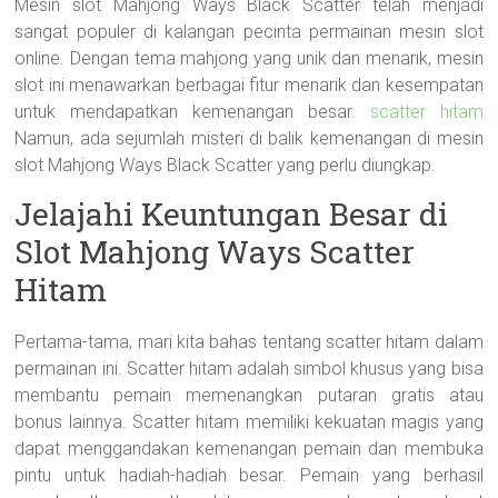
Mesin slot Mahjong Ways Black Scatter telah menjadi
sangat populer di kalangan pecinta permainan mesin slot
online. Dengan tema mahjong yang unik dan menarik, mesin
slot ini menawarkan berbagai fitur menarik dan kesempatan
untuk mendapatkan kemenangan besar.
scatter hitam
Namun, ada sejumlah misteri di balik kemenangan di mesin
slot Mahjong Ways Black Scatter yang perlu diungkap.
Jelajahi Keuntungan Besar di
Slot Mahjong Ways Scatter
Hitam
Pertama-tama, mari kita bahas tentang scatter hitam dalam
permainan ini. Scatter hitam adalah simbol khusus yang bisa
membantu pemain memenangkan putaran gratis atau
bonus lainnya. Scatter hitam memiliki kekuatan magis yang
dapat menggandakan kemenangan pemain dan membuka
pintu untuk hadiah-hadiah besar. Pemain yang berhasil