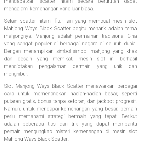
mendapatkan scatter hitam secara berurutan dapat
mengalami kemenangan yang luar biasa.
Selain scatter hitam, fitur lain yang membuat mesin slot
Mahjong Ways Black Scatter begitu menarik adalah tema
mahjongnya. Mahjong adalah permainan tradisional Cina
yang sangat populer di berbagai negara di seluruh dunia.
Dengan menampilkan simbol-simbol mahjong yang khas
dan desain yang memikat, mesin slot ini berhasil
menciptakan pengalaman bermain yang unik dan
menghibur.
Slot Mahjong Ways Black Scatter menawarkan berbagai
cara untuk memenangkan hadiah-hadiah besar, seperti
putaran gratis, bonus tanpa setoran, dan jackpot progresif.
Namun, untuk mencapai kemenangan yang besar, pemain
perlu memahami strategi bermain yang tepat. Berikut
adalah beberapa tips dan trik yang dapat membantu
pemain mengungkap misteri kemenangan di mesin slot
Mahjong Ways Black Scatter: