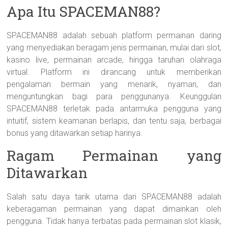
Apa Itu SPACEMAN88?
SPACEMAN88 adalah sebuah platform permainan daring
yang menyediakan beragam jenis permainan, mulai dari slot,
kasino live, permainan arcade, hingga taruhan olahraga
virtual. Platform ini dirancang untuk memberikan
pengalaman bermain yang menarik, nyaman, dan
menguntungkan bagi para penggunanya. Keunggulan
SPACEMAN88 terletak pada antarmuka pengguna yang
intuitif, sistem keamanan berlapis, dan tentu saja, berbagai
bonus yang ditawarkan setiap harinya.
Ragam Permainan yang
Ditawarkan
Salah satu daya tarik utama dari SPACEMAN88 adalah
keberagaman permainan yang dapat dimainkan oleh
pengguna. Tidak hanya terbatas pada permainan slot klasik,