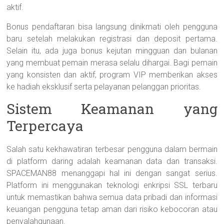
aktif.
Bonus pendaftaran bisa langsung dinikmati oleh pengguna
baru setelah melakukan registrasi dan deposit pertama.
Selain itu, ada juga bonus kejutan mingguan dan bulanan
yang membuat pemain merasa selalu dihargai. Bagi pemain
yang konsisten dan aktif, program VIP memberikan akses
ke hadiah eksklusif serta pelayanan pelanggan prioritas.
Sistem Keamanan yang
Terpercaya
Salah satu kekhawatiran terbesar pengguna dalam bermain
di platform daring adalah keamanan data dan transaksi.
SPACEMAN88 menanggapi hal ini dengan sangat serius.
Platform ini menggunakan teknologi enkripsi SSL terbaru
untuk memastikan bahwa semua data pribadi dan informasi
keuangan pengguna tetap aman dari risiko kebocoran atau
penyalahgunaan.