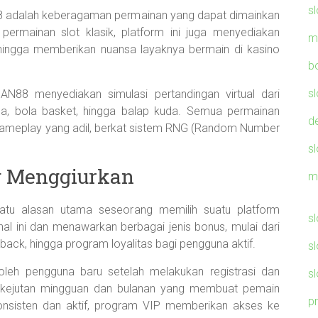
s
8 adalah keberagaman permainan yang dapat dimainkan
ermainan slot klasik, platform ini juga menyediakan
m
ehingga memberikan nuansa layaknya bermain di kasino
b
s
N88 menyediakan simulasi pertandingan virtual dari
la, bola basket, hingga balap kuda. Semua permainan
d
ameplay yang adil, berkat sistem RNG (Random Number
s
g Menggiurkan
m
 satu alasan utama seseorang memilih suatu platform
sl
ini dan menawarkan berbagai jenis bonus, mulai dari
back, hingga program loyalitas bagi pengguna aktif.
sl
oleh pengguna baru setelah melakukan registrasi dan
sl
us kejutan mingguan dan bulanan yang membuat pemain
p
onsisten dan aktif, program VIP memberikan akses ke