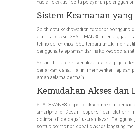
hadiah eksklusif serta pelayanan pelanggan pri
Sistem Keamanan yang 
Salah satu kekhawatiran terbesar pengguna d
dan transaksi. SPACEMAN88 menanggapi hal 
teknologi enkripsi SSL terbaru untuk memast
pengguna tetap aman dari risiko kebocoran a
Selain itu, sistem verifikasi ganda juga dit
penarikan dana. Hal ini memberikan lapisan
aman selama bermain.
Kemudahan Akses dan 
SPACEMAN88 dapat diakses melalui berbagai 
smartphone. Desain responsif dari platform 
optimal di berbagai ukuran layar. Pengguna
semua permainan dapat diakses langsung mela