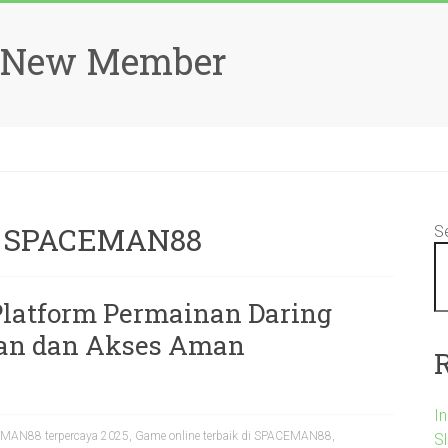
s New Member
di SPACEMAN88
S
latform Permainan Daring
an dan Akses Aman
I
EMAN88 terpercaya 2025
,
Game online terbaik di SPACEMAN88
,
S