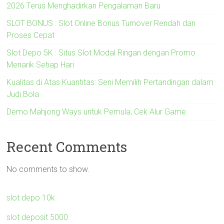
2026 Terus Menghadirkan Pengalaman Baru
SLOT BONUS : Slot Online Bonus Turnover Rendah dan
Proses Cepat
Slot Depo 5K : Situs Slot Modal Ringan dengan Promo
Menarik Setiap Hari
Kualitas di Atas Kuantitas: Seni Memilih Pertandingan dalam
Judi Bola
Demo Mahjong Ways untuk Pemula, Cek Alur Game
Recent Comments
No comments to show.
slot depo 10k
slot deposit 5000