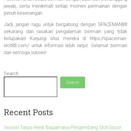
jawab, serta menikmati setiap momen permainan dengan
penuh kesenangan.
Jadi, jangan ragu untuk bergabung dengan SPACEMAN88
sekarang dan rasakan pengalaman bermain yang tidak
terlupakan! Kunjungi situs mereka di https://spaceman-
slot88.com/ untuk informasi lebih lanjut. Selamat bermain
dan semoga sukses!
Search
Search
Recent Posts
Inovasi Tanpa Henti: Bagaimana Pengembang Slot Gacor