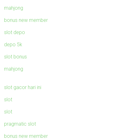
mahjong
bonus new member
slot depo
depo 5k
slot bonus
mahjong
slot gacor hari ini
slot
slot
pragmatic slot
bonus new member