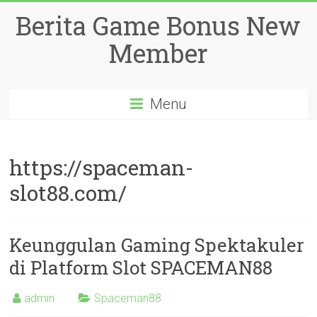
Skip
Berita Game Bonus New
to
content
Member
Menu
https://spaceman-
slot88.com/
Keunggulan Gaming Spektakuler
di Platform Slot SPACEMAN88
admin
Spaceman88