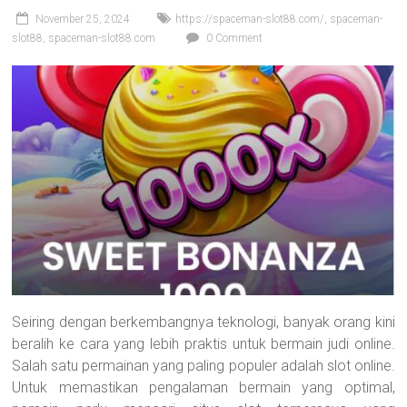
November 25, 2024
https://spaceman-slot88.com/
,
spaceman-
slot88
,
spaceman-slot88.com
0 Comment
Seiring dengan berkembangnya teknologi, banyak orang kini
beralih ke cara yang lebih praktis untuk bermain judi online.
Salah satu permainan yang paling populer adalah slot online.
Untuk memastikan pengalaman bermain yang optimal,