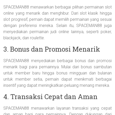
SPACEMAN88 menawarkan berbagai pilihan permainan slot
online yang menarik dan menghibur. Dari slot klasik hingga
slot progresif, pemain dapat memilih permainan yang sesuai
dengan preferensi mereka. Selain itu, SPACEMAN88 juga
menyediakan permainan judi online lainnya, seperti poker,
blackjack, dan roulette.
3. Bonus dan Promosi Menarik
SPACEMAN88 menyediakan berbagai bonus dan promosi
menarik bagi para pemainnya. Mulai dari bonus sambutan
untuk member baru hingga bonus mingguan dan bulanan
untuk member setia, pemain dapat menikmati berbagai
insentif yang dapat meningkatkan peluang menang mereka.
4. Transaksi Cepat dan Aman
SPACEMAN88 menawarkan layanan transaksi yang cepat
dan aman bagi para pemainnya. Dengan dukungan dari