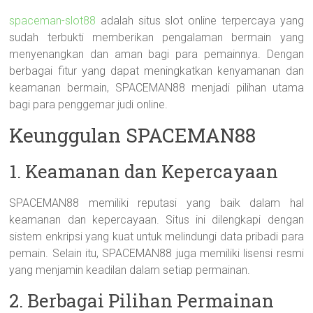
spaceman-slot88
adalah situs slot online terpercaya yang
sudah terbukti memberikan pengalaman bermain yang
menyenangkan dan aman bagi para pemainnya. Dengan
berbagai fitur yang dapat meningkatkan kenyamanan dan
keamanan bermain, SPACEMAN88 menjadi pilihan utama
bagi para penggemar judi online.
Keunggulan SPACEMAN88
1. Keamanan dan Kepercayaan
SPACEMAN88 memiliki reputasi yang baik dalam hal
keamanan dan kepercayaan. Situs ini dilengkapi dengan
sistem enkripsi yang kuat untuk melindungi data pribadi para
pemain. Selain itu, SPACEMAN88 juga memiliki lisensi resmi
yang menjamin keadilan dalam setiap permainan.
2. Berbagai Pilihan Permainan