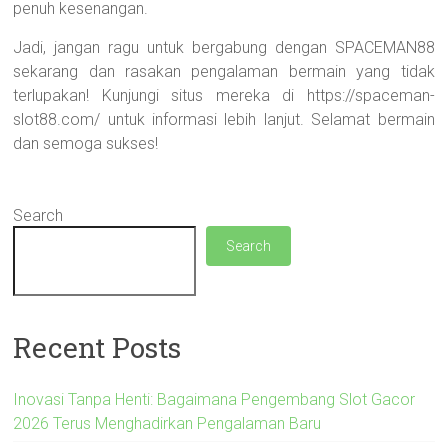
penuh kesenangan.
Jadi, jangan ragu untuk bergabung dengan SPACEMAN88
sekarang dan rasakan pengalaman bermain yang tidak
terlupakan! Kunjungi situs mereka di https://spaceman-
slot88.com/ untuk informasi lebih lanjut. Selamat bermain
dan semoga sukses!
Search
Search
Recent Posts
Inovasi Tanpa Henti: Bagaimana Pengembang Slot Gacor
2026 Terus Menghadirkan Pengalaman Baru