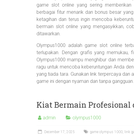
game slot online yang sering memberika
berbagai fitur menarik dan bonus besar ya
ketagihan dan terus ingin mencoba keberuntu
bermain slot online yang mengasyikkan, co
ditawarkan.
Olympus1000 adalah game slot online ter
terlupakan. Dengan grafis yang memukau, f
Olympus1000 mampu menghibur dan memberik
ragu untuk mencoba keberuntungan Anda den
yang tiada tara. Gunakan link terpercaya da
game ini dengan nyaman dan tanpa gangguan.
Kiat Bermain Profesional
admin
olympus1000
December 17, 2025
game olympus 1000
,
link 