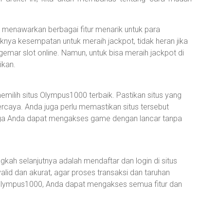
menawarkan berbagai fitur menarik untuk para
nya kesempatan untuk meraih jackpot, tidak heran jika
gemar slot online. Namun, untuk bisa meraih jackpot di
ikan.
milih situs Olympus1000 terbaik. Pastikan situs yang
percaya. Anda juga perlu memastikan situs tersebut
gga Anda dapat mengakses game dengan lancar tanpa
gkah selanjutnya adalah mendaftar dan login di situs
lid dan akurat, agar proses transaksi dan taruhan
us Olympus1000, Anda dapat mengakses semua fitur dan