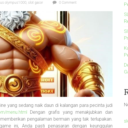
tus olympus1000
,
slot gacor
0 Comment
P
S
R
S
P
Ku
P
D
G
N
ne yang sedang naik daun di kalangan para pecinta judi
com/menu.html
Dengan grafis yang menakjubkan dan
 memberikan pengalaman bermain yang tak terlupakan.
s
me ini, Anda pasti penasaran dengan keunggulan