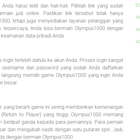
b
da harus teliti dan hati-hati. Pilihlah link yang sudah
ain judi online. Pastikan link tersebut tidak hanya
sl
00, tetapi juga menyediakan layanan pelanggan yang
nk terpercaya, Anda bisa bermain Olympus1000 dengan
sl
 keamanan data pribadi Anda.
s
login terlebih dahulu ke akun Anda. Proses login sangat
i username dan password yang sudah Anda daftarkan
sa langsung memilih game Olympus1000 yang ingin Anda
n besar.
or, yang berarti game ini sering memberikan kemenangan
(Return to Player) yang tinggi, Olympus1000 memang
n berlipat ganda kepada para pemainnya. Para pemain
ar dan mengubah nasib dengan satu putaran spin. Jadi,
nda dengan bermain Olympus1000.