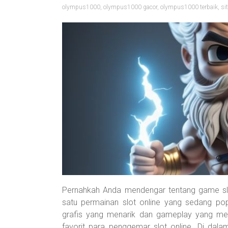
olympus1000
,
olympus1000 gacor
,
olympus1000 terbaik
,
si
Pernahkah Anda mendengar tentang game sl
satu permainan slot online yang sedang pop
grafis yang menarik dan gameplay yang men
favorit para penggemar slot online. Di dala