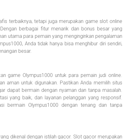
fis terbaiknya, tetapi juga merupakan game slot online
. Dengan berbagai fitur menarik dan bonus besar yang
ihan utama para pemain yang menginginkan pengalaman
us1000, Anda tidak hanya bisa menghibur diri sendiri,
menangan besar.
kan game Olympus1000 untuk para pemain judi online.
an aman untuk digunakan. Pastikan Anda memilih situs
gar dapat bermain dengan nyaman dan tanpa masalah.
eputasi yang baik, dan layanan pelanggan yang responsif.
sasi bermain Olympus1000 dengan tenang dan tanpa
yang dikenal dengan istilah gacor. Slot gacor merupakan