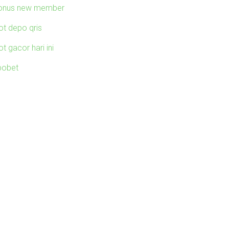
onus new member
ot depo qris
ot gacor hari ini
bobet