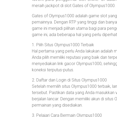
meraih jackpot di slot Gates of Olympus1000.
Gates of Olympus1000 adalah game slot yang 
pemainnya. Dengan RTP yang tinggi dan banyak
game ini menjadi pilihan utama bagi para peng
game ini, ada beberapa hal yang perlu diperhat
1. Pilih Situs Olympus1000 Terbaik
Hal pertama yang perlu Anda lakukan adalah me
Anda pilih memiliki reputasi yang baik dan ter
menyediakan link gacor Olympus1000, sehin
koneksi terputus-putus.
2. Daftar dan Login di Situs Olympus1000
Setelah memilih situs Olympus1000 terbaik, lan
tersebut. Pastikan data yang Anda masukkan va
berjalan lancar. Dengan memiliki akun di sit
permainan yang disediakan.
3. Pelajari Cara Bermain Olympus1000