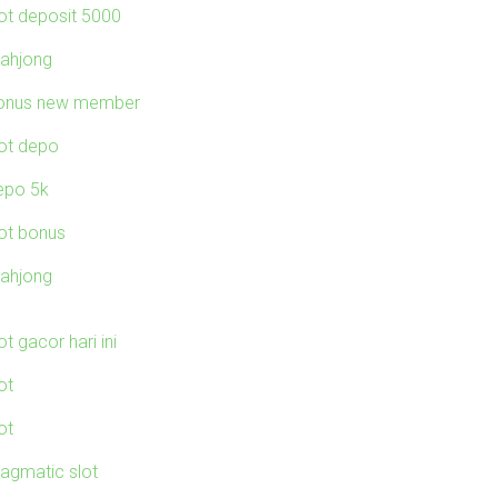
lot deposit 5000
ahjong
onus new member
lot depo
epo 5k
lot bonus
ahjong
ot gacor hari ini
ot
ot
ragmatic slot