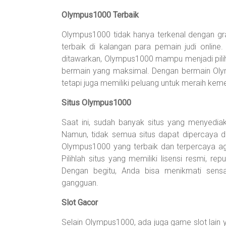
Olympus1000 Terbaik
Olympus1000 tidak hanya terkenal dengan gra
terbaik di kalangan para pemain judi online
ditawarkan, Olympus1000 mampu menjadi pil
bermain yang maksimal. Dengan bermain Olymp
tetapi juga memiliki peluang untuk meraih ke
Situs Olympus1000
Saat ini, sudah banyak situs yang menyedia
Namun, tidak semua situs dapat dipercaya d
Olympus1000 yang terbaik dan terpercaya a
Pilihlah situs yang memiliki lisensi resmi, r
Dengan begitu, Anda bisa menikmati sen
gangguan.
Slot Gacor
Selain Olympus1000, ada juga game slot lain 