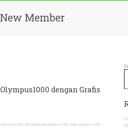
s New Member
S
 Olympus1000 dengan Grafis
I
or olympus1000
,
link terpercaya olympus1000
,
login olympus1000
,
S