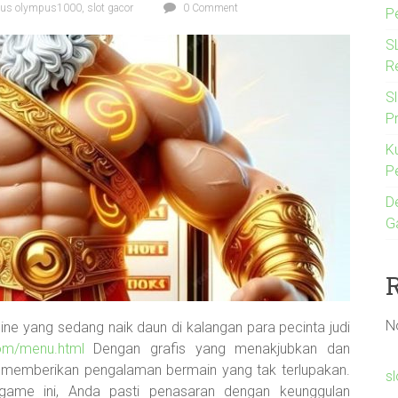
tus olympus1000
,
slot gacor
0 Comment
P
S
R
S
P
Ku
P
D
G
N
ne yang sedang naik daun di kalangan para pecinta judi
com/menu.html
Dengan grafis yang menakjubkan dan
 memberikan pengalaman bermain yang tak terlupakan.
s
me ini, Anda pasti penasaran dengan keunggulan