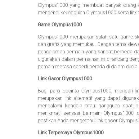
Olympus1000 yang membuat banyak orang ket
mengenai keunggulan Olympus1000 serta link 
Game Olympus1000
Olympus1000 merupakan salah satu game slot 
dan grafis yang memukau. Dengan tema dew
pengalaman bermain yang sangat berbeda dar
digunakan dalam permainan ini dirancang den
pemain merasa seperti berada di dalam dunia 
Link Gacor Olympus1000
Bagi para pecinta Olympus1000, mencari lin
merupakan link alternatif yang dapat digu
mengalami kendala atau gangguan saat b
menikmati sensasi bermain Olympus1000 d
pastikan Anda mengetahui link gacor Olympus
Link Terpercaya Olympus1000