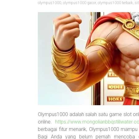
olympus1000
,
olympus1000 gacor
,
olympus1000 terbaik
,
si
Olympus1000 adalah salah satu game slot onli
online.
https://www.mongolianbbqstillwater.
berbagai fitur menarik, Olympus1000 mampu
Bagi Anda yang belum pernah mencoba ga