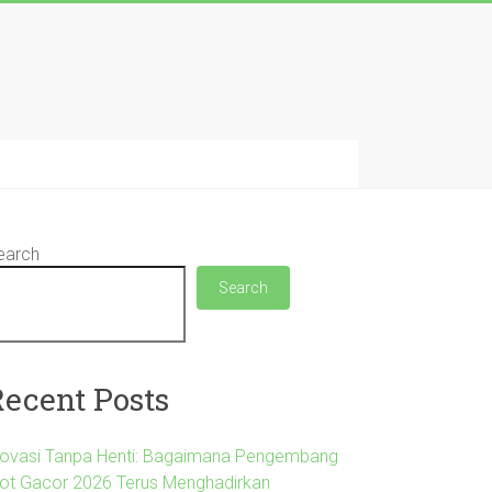
earch
Search
Recent Posts
novasi Tanpa Henti: Bagaimana Pengembang
lot Gacor 2026 Terus Menghadirkan