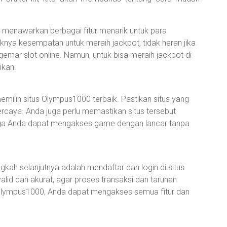
menawarkan berbagai fitur menarik untuk para
nya kesempatan untuk meraih jackpot, tidak heran jika
gemar slot online. Namun, untuk bisa meraih jackpot di
ikan.
milih situs Olympus1000 terbaik. Pastikan situs yang
percaya. Anda juga perlu memastikan situs tersebut
gga Anda dapat mengakses game dengan lancar tanpa
gkah selanjutnya adalah mendaftar dan login di situs
lid dan akurat, agar proses transaksi dan taruhan
us Olympus1000, Anda dapat mengakses semua fitur dan