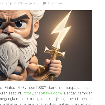
tus olympus1000
,
slot gacor
0 Comment
ot Gates of Olympus1000? Game ini merupakan salah
uler saat ini.
https://sheottawa.com/
Dengan tampilan
egangkan, tidak mengherankan jika game ini menjadi
m artikel ini, kita akan membahas tentang cara mudah