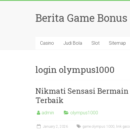
Skip
to
Berita Game Bonu
content
Casino
Judi Bola
Slot
Sitemap
login olympus1000
Nikmati Sensasi Bermain
Terbaik
admin
olympus1000
January 2, 2026
game olympus 1000
,
link gac