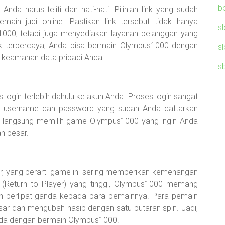
b
da harus teliti dan hati-hati. Pilihlah link yang sudah
ain judi online. Pastikan link tersebut tidak hanya
sl
00, tetapi juga menyediakan layanan pelanggan yang
nk terpercaya, Anda bisa bermain Olympus1000 dengan
sl
 keamanan data pribadi Anda.
s
login terlebih dahulu ke akun Anda. Proses login sangat
i username dan password yang sudah Anda daftarkan
sa langsung memilih game Olympus1000 yang ingin Anda
n besar.
or, yang berarti game ini sering memberikan kemenangan
(Return to Player) yang tinggi, Olympus1000 memang
n berlipat ganda kepada para pemainnya. Para pemain
ar dan mengubah nasib dengan satu putaran spin. Jadi,
nda dengan bermain Olympus1000.