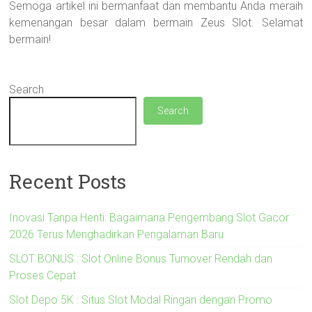
Semoga artikel ini bermanfaat dan membantu Anda meraih
kemenangan besar dalam bermain Zeus Slot. Selamat
bermain!
Search
Search
Recent Posts
Inovasi Tanpa Henti: Bagaimana Pengembang Slot Gacor
2026 Terus Menghadirkan Pengalaman Baru
SLOT BONUS : Slot Online Bonus Turnover Rendah dan
Proses Cepat
Slot Depo 5K : Situs Slot Modal Ringan dengan Promo