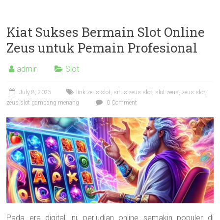
Kiat Sukses Bermain Slot Online
Zeus untuk Pemain Profesional
admin
Slot
July 8, 2025
link zeus slot
,
situs zeus slot
,
slot zeus
,
zeus slot
,
zeus slot gampang menang
0 Comment
Pada era digital ini, perjudian online semakin populer di