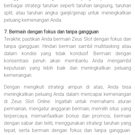
berbagai strategi taruhan seperti taruhan langsung, taruhan
split, atau taruhan angka ganjil/genap untuk meningkatkan
peluang kemenangan Anda.
7. Bermain dengan fokus dan tanpa gangguan
Terakhir, pastikan Anda bermain Zeus Slot dengan fokus dan
tanpa gangguan. Hindari bermain sambil multitasking atau
dalam kondisi yang tidak kondusif. Bermain dengan
konsentrasi penuh akan membantu Anda mengambil
keputusan yang lebih baik dan meningkatkan peluang
kemenangan.
Dengan mengikuti strategi ampun di atas, Anda bisa
meningkatkan peluang Anda dalam mencapai kemenangan
di Zeus Slot Online. Ingatlah untuk memahami aturan
permainan, mengatur anggaran bermain, memilih situs yang
terpercaya, memanfaatkan bonus dan promosi, bermain
dengan sabar dan teliti, menggunakan strategi taruhan yang
tepat, serta bermain dengan fokus dan tanpa gangguan.