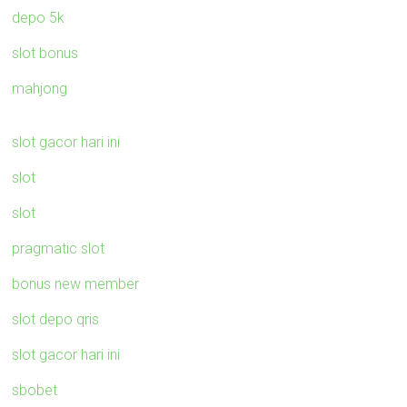
depo 5k
slot bonus
mahjong
slot gacor hari ini
slot
slot
pragmatic slot
bonus new member
slot depo qris
slot gacor hari ini
sbobet