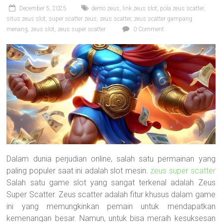
December 5, 2025
demo zeus
,
link zeus slot
,
pola zeus scatter
,
situs zeus slot
,
super scatter zeus
,
zeus scatter
,
zeus scatter gampang
menang
,
zeus slot
,
zeus super scatter
0 Comment
Dalam dunia perjudian online, salah satu permainan yang
paling populer saat ini adalah slot mesin.
zeus super scatter
Salah satu game slot yang sangat terkenal adalah Zeus
Super Scatter. Zeus scatter adalah fitur khusus dalam game
ini yang memungkinkan pemain untuk mendapatkan
kemenangan besar. Namun, untuk bisa meraih kesuksesan