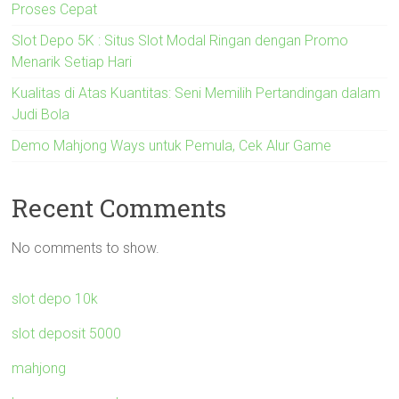
Proses Cepat
Slot Depo 5K : Situs Slot Modal Ringan dengan Promo
Menarik Setiap Hari
Kualitas di Atas Kuantitas: Seni Memilih Pertandingan dalam
Judi Bola
Demo Mahjong Ways untuk Pemula, Cek Alur Game
Recent Comments
No comments to show.
slot depo 10k
slot deposit 5000
mahjong