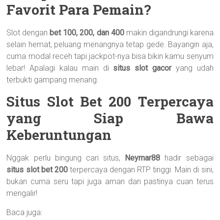
Favorit Para Pemain?
Slot dengan
bet 100, 200, dan 400
makin digandrungi karena
selain hemat, peluang menangnya tetap gede. Bayangin aja,
cuma modal receh tapi jackpot-nya bisa bikin kamu senyum
lebar! Apalagi kalau main di
situs slot gacor
yang udah
terbukti gampang menang.
Situs Slot Bet 200 Terpercaya
yang Siap Bawa
Keberuntungan
Nggak perlu bingung cari situs,
Neymar88
hadir sebagai
situs slot bet 200
terpercaya dengan RTP tinggi. Main di sini,
bukan cuma seru tapi juga aman dan pastinya cuan terus
mengalir!
Baca juga: