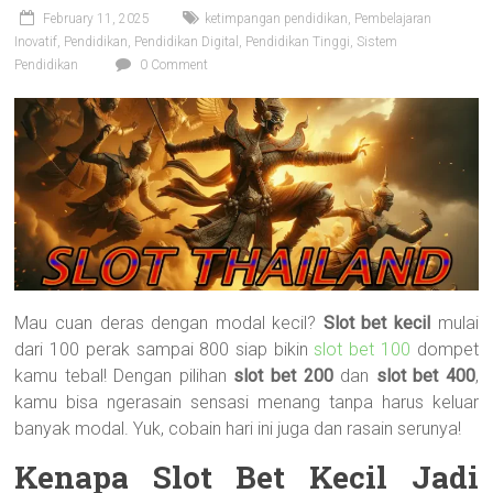
February 11, 2025
ketimpangan pendidikan
,
Pembelajaran
Inovatif
,
Pendidikan
,
Pendidikan Digital
,
Pendidikan Tinggi
,
Sistem
Pendidikan
0 Comment
Mau cuan deras dengan modal kecil?
Slot bet kecil
mulai
dari 100 perak sampai 800 siap bikin
slot bet 100
dompet
kamu tebal! Dengan pilihan
slot bet 200
dan
slot bet 400
,
kamu bisa ngerasain sensasi menang tanpa harus keluar
banyak modal. Yuk, cobain hari ini juga dan rasain serunya!
Kenapa Slot Bet Kecil Jadi