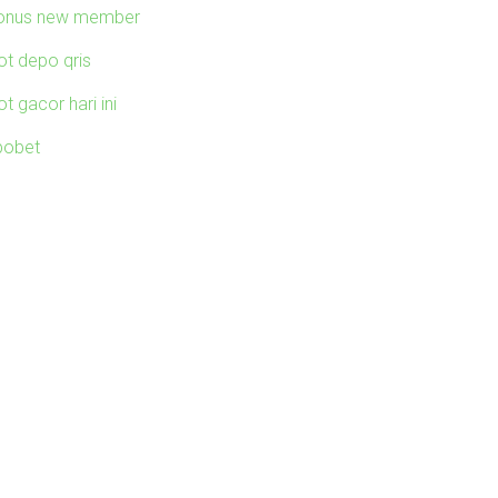
onus new member
ot depo qris
ot gacor hari ini
bobet