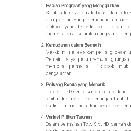
Hadiah Progresif yang Menggiurkan
Salah satu daya tarik terbesar dari Toto 
ada pemain yang memenangkan jackpot,
jackpot yang tersedia bisa sangat b
memenangkan sejumlah uang yang mengg
Kemudahan dalam Bermain
Meskipun menawarkan peluang besar u
Pemain hanya perlu memutar gulungan 
membuat permainan ini cocok untuk p
pengalaman.
Peluang Bonus yang Menarik
Toto Slot 4D sering kali dilengkapi den
lebih untuk meraih kemenangan tambaha
gratis atau meningkatkan pengali keme
Variasi Pilihan Taruhan
Dalam permainan Toto Slot 4D, pemain da