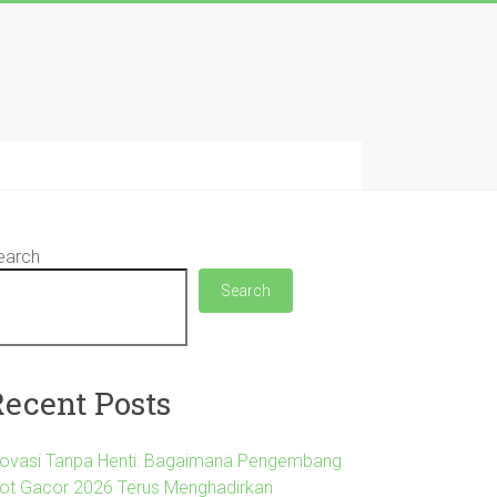
earch
Search
Recent Posts
novasi Tanpa Henti: Bagaimana Pengembang
lot Gacor 2026 Terus Menghadirkan