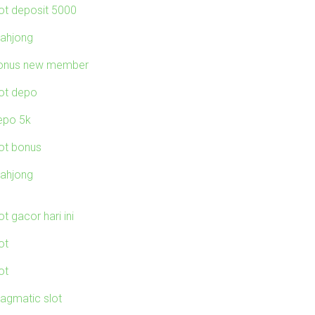
lot deposit 5000
ahjong
onus new member
lot depo
epo 5k
lot bonus
ahjong
ot gacor hari ini
ot
ot
ragmatic slot