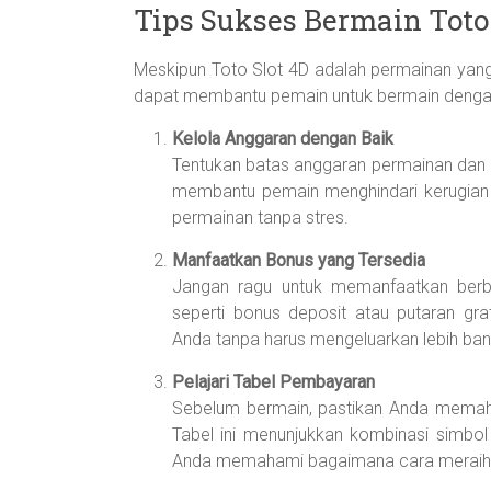
Tips Sukses Bermain Toto 
Meskipun Toto Slot 4D adalah permainan yan
dapat membantu pemain untuk bermain denga
Kelola Anggaran dengan Baik
Tentukan batas anggaran permainan dan pa
membantu pemain menghindari kerugian
permainan tanpa stres.
Manfaatkan Bonus yang Tersedia
Jangan ragu untuk memanfaatkan berba
seperti bonus deposit atau putaran gr
Anda tanpa harus mengeluarkan lebih ban
Pelajari Tabel Pembayaran
Sebelum bermain, pastikan Anda memah
Tabel ini menunjukkan kombinasi simb
Anda memahami bagaimana cara meraih 