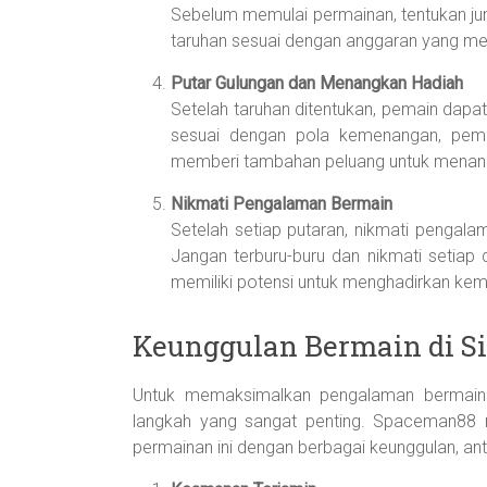
Sebelum memulai permainan, tentukan jum
taruhan sesuai dengan anggaran yang merek
Putar Gulungan dan Menangkan Hadiah
Setelah taruhan ditentukan, pemain dapa
sesuai dengan pola kemenangan, pema
memberi tambahan peluang untuk menan
Nikmati Pengalaman Bermain
Setelah setiap putaran, nikmati pengala
Jangan terburu-buru dan nikmati setiap 
memiliki potensi untuk menghadirkan ke
Keunggulan Bermain di S
Untuk memaksimalkan pengalaman bermain T
langkah yang sangat penting. Spaceman88 
permainan ini dengan berbagai keunggulan, anta