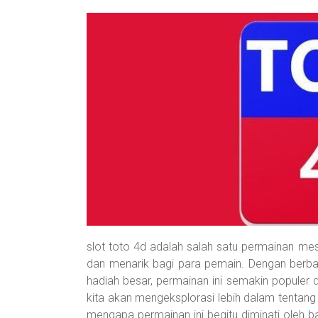
slot toto 4d adalah salah satu permainan me
dan menarik bagi para pemain. Dengan berb
hadiah besar, permainan ini semakin populer di
kita akan mengeksplorasi lebih dalam tentang
mengapa permainan ini begitu diminati oleh b