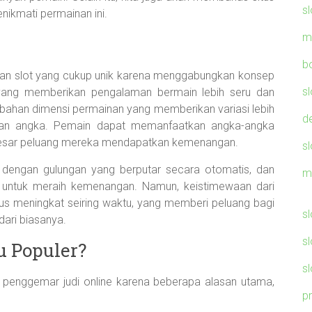
s
ikmati permainan ini.
m
b
inan slot yang cukup unik karena menggabungkan konsep
s
yang memberikan pengalaman bermain lebih seru dan
mbahan dimensi permainan yang memberikan variasi lebih
d
dan angka. Pemain dapat memanfaatkan angka-angka
rbesar peluang mereka mendapatkan kemenangan.
s
 dengan gulungan yang berputar secara otomatis, dan
m
 untuk meraih kemenangan. Namun, keistimewaan dari
rus meningkat seiring waktu, yang memberi peluang bagi
sl
dari biasanya.
sl
u Populer?
sl
ra penggemar judi online karena beberapa alasan utama,
p