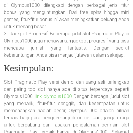
di Olympus1000 dilengkapi dengan berbagai jenis fitur
bonus yang menguntungkan. Dari free spins hingga mini
games, fitur-fitur bonus ini akan meningkatkan peluang Anda
untuk menang besar.
3. Jackpot Progresif: Beberapa judul slot Pragmatic Play di
Olympus1000 juga menawarkan jackpot progresif yang bisa
mencapai jumlah yang fantastis. Dengan sedikit
keberuntungan, Anda bisa menjadi jutawan dalam sekejap.
Kesimpulan:
Slot Pragmatic Play versi demo dan uang asli terlengkap
dan paling top slot hanya ada di situs terpercaya seperti
Olympus1000.
link olympus1000
Dengan berbagai judul slot
yang menarik, fitur-fitur canggih, dan kesempatan untuk
memenangkan hadiah besar, Olympus1000 adalah pilihan
terbaik bagi para penggemar judi online. Jadi, jangan ragu
untuk bergabung dan rasakan pengalaman bermain slot
Pragmatic Play terbaik hanya di Olympus1000. Selamat