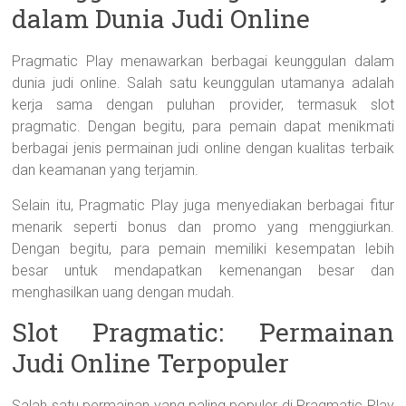
dalam Dunia Judi Online
Pragmatic Play menawarkan berbagai keunggulan dalam
dunia judi online. Salah satu keunggulan utamanya adalah
kerja sama dengan puluhan provider, termasuk slot
pragmatic. Dengan begitu, para pemain dapat menikmati
berbagai jenis permainan judi online dengan kualitas terbaik
dan keamanan yang terjamin.
Selain itu, Pragmatic Play juga menyediakan berbagai fitur
menarik seperti bonus dan promo yang menggiurkan.
Dengan begitu, para pemain memiliki kesempatan lebih
besar untuk mendapatkan kemenangan besar dan
menghasilkan uang dengan mudah.
Slot Pragmatic: Permainan
Judi Online Terpopuler
Salah satu permainan yang paling populer di Pragmatic Play