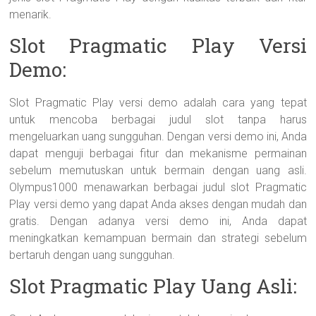
menarik.
Slot Pragmatic Play Versi
Demo:
Slot Pragmatic Play versi demo adalah cara yang tepat
untuk mencoba berbagai judul slot tanpa harus
mengeluarkan uang sungguhan. Dengan versi demo ini, Anda
dapat menguji berbagai fitur dan mekanisme permainan
sebelum memutuskan untuk bermain dengan uang asli.
Olympus1000 menawarkan berbagai judul slot Pragmatic
Play versi demo yang dapat Anda akses dengan mudah dan
gratis. Dengan adanya versi demo ini, Anda dapat
meningkatkan kemampuan bermain dan strategi sebelum
bertaruh dengan uang sungguhan.
Slot Pragmatic Play Uang Asli: