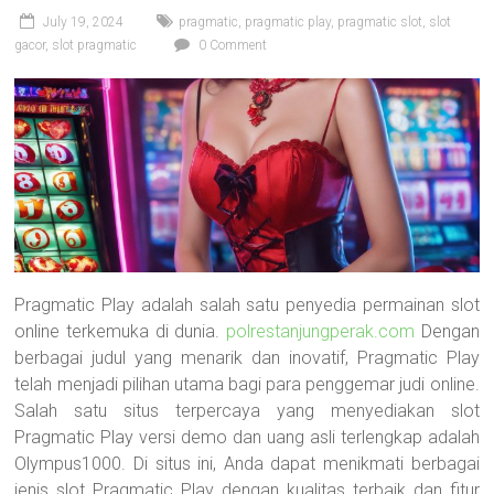
July 19, 2024
pragmatic
,
pragmatic play
,
pragmatic slot
,
slot
gacor
,
slot pragmatic
0 Comment
Pragmatic Play adalah salah satu penyedia permainan slot
online terkemuka di dunia.
polrestanjungperak.com
Dengan
berbagai judul yang menarik dan inovatif, Pragmatic Play
telah menjadi pilihan utama bagi para penggemar judi online.
Salah satu situs terpercaya yang menyediakan slot
Pragmatic Play versi demo dan uang asli terlengkap adalah
Olympus1000. Di situs ini, Anda dapat menikmati berbagai
jenis slot Pragmatic Play dengan kualitas terbaik dan fitur