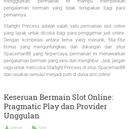
menggiurkan, permainan ini mampu memberikan
pengalaman bermain yang tidak terlupakan bagi para
pemainnya.
Starlight Princess adalah salah satu permainan slot online
yang layak untuk dicoba bagi para penggemar judi online.
Dengan kombinasi antara tema yang menarik, fitur-fitur
bonus yang menguntungkan, dan dukungan dari situs
Spaceman88 yang terpercaya, permainan ini menawarkan
pengalaman bermain yang seru dan menghibur. Jadi, jangan
ragu untuk mencoba Starlight Princess di situs Spaceman88
dan rasakan sensasi menjadi putri di dunia slot online!
Keseruan Bermain Slot Online:
Pragmatic Play dan Provider
Unggulan
admin
Slot