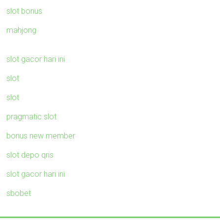
slot bonus
mahjong
slot gacor hari ini
slot
slot
pragmatic slot
bonus new member
slot depo qris
slot gacor hari ini
sbobet