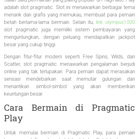
adalah slot pragmatic. Slot ini menawarkan berbagai tema
menarik dan grafis yang memukau, membuat para pemain
betah berlama-lama bermain. Selain itu,
link olympus1000
slot pragmatic juga memiliki sistem pembayaran yang
menguntungkan, dengan peluang mendapatkan jackpot
besar yang cukup tinggi.
Dengan fitur-fitur modern seperti Free Spins, Wilds, dan
Scatter, slot pragmatic menawarkan pengalaman berjudi
online yang tak terlupakan. Para pemain dapat merasakan
sensasi mendebarkan saat memutar gulungan dan
menantikan simbol-simbol yang akan memberikan
keuntungan besar.
Cara Bermain di Pragmatic
Play
Untuk memulai bermain di Pragmatic Play, para pemain