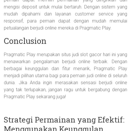
mengisi deposit untuk mulai bertaruh. Dengan sistem yang
mudah dipahami dan layanan customer service yang
responsif, para pemain dapat dengan mudah memulai
petualangan berjudi online mereka di Pragmatic Play.
Conclusion
Pragmatic Play merupakan situs judi slot gacor hari ini yang
menawarkan pengalaman berjudi online terbaik. Dengan
berbagai keunggulan dan fitur menarik, Pragmatic Play
menjadi pilihan utama bagi para pemain judi online di seluruh
dunia. Jika Anda ingin merasakan sensasi berjudi online
yang tak terlupakan, jangan ragu untuk bergabung dengan
Pragmatic Play sekarang juga!
Strategi Permainan yang Efektif:
Menggunakan Keunggulan