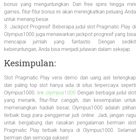
bonus yang menguntungkan. Dari free spins hingga mini
games, fitur-fitur bonus ini akan meningkatkan peluang Anda
untuk menang besar.
3. Jackpot Progresif: Beberapa judul slot Pragmatic Play di
Olympus1000 juga menawarkan jackpot progresif yang bisa
mencapai jumlah yang fantastis. Dengan sedikit
keberuntungan, Anda bisa menjadi jutawan dalam sekejap.
Kesimpulan:
Slot Pragmatic Play versi demo dan uang asli terlengkap
dan paling top slot hanya ada di situs terpercaya seperti
Olympus1000.
link olympus1000
Dengan berbagai judul slot
yang menarik, fitur-fitur canggih, dan kesempatan untuk
memenangkan hadiah besar, Olympus1000 adalah pilihan
terbaik bagi para penggemar judi online. Jadi, jangan ragu
untuk bergabung dan rasakan pengalaman bermain slot
Pragmatic Play terbaik hanya di Olympus1000. Selamat
bermain dan semoga sukses!