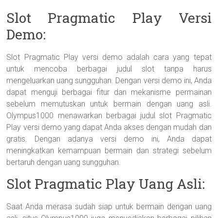
Slot Pragmatic Play Versi
Demo:
Slot Pragmatic Play versi demo adalah cara yang tepat
untuk mencoba berbagai judul slot tanpa harus
mengeluarkan uang sungguhan. Dengan versi demo ini, Anda
dapat menguji berbagai fitur dan mekanisme permainan
sebelum memutuskan untuk bermain dengan uang asli.
Olympus1000 menawarkan berbagai judul slot Pragmatic
Play versi demo yang dapat Anda akses dengan mudah dan
gratis. Dengan adanya versi demo ini, Anda dapat
meningkatkan kemampuan bermain dan strategi sebelum
bertaruh dengan uang sungguhan.
Slot Pragmatic Play Uang Asli:
Saat Anda merasa sudah siap untuk bermain dengan uang