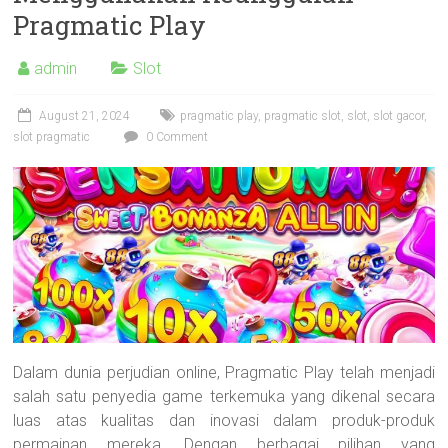
Pragmatic Play
admin
Slot
August 21, 2024
pragmatic play
,
pragmatic slot
,
slot
,
slot gacor
,
slot pragmatic
0 Comment
Dalam dunia perjudian online, Pragmatic Play telah menjadi
salah satu penyedia game terkemuka yang dikenal secara
luas atas kualitas dan inovasi dalam produk-produk
permainan mereka. Dengan berbagai pilihan yang