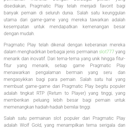
disediakan, Pragmatic Play telah menjadi favorit bagi
banyak pemain di seluruh dunia. Salah satu keunggulan
utama dari game-game yang mereka tawarkan adalah
kesempatan untuk mendapatkan kemenangan besar
dengan mudah.
Pragmatic Play telah dikenal dengan keberanian mereka
dalam menghadirkan berbagai jenis permainan
slot777
yang
menarik dan inovatif. Dari tema-tema yang unik hingga fitur-
fitur yang menarik, setiap game Pragmatic Play
menawarkan pengalaman bermain yang seru dan
mengasyikkan bagi para pemain. Salah satu hal yang
membuat game-game dari Pragmatic Play begitu populer
adalah tingkat RTP (Return to Player) yang tinggi, yang
memberikan peluang lebih besar bagi pemain untuk
memenangkan hadiah-hadiah bernilai tinggi.
Salah satu permainan slot populer dari Pragmatic Play
adalah Wolf Gold, yang menampilkan tema serigala dan