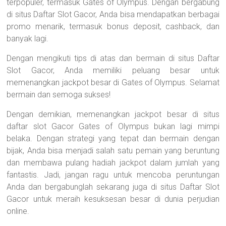
terpopuler, termasuk Gates of Olympus. Dengan bergabung
di situs Daftar Slot Gacor, Anda bisa mendapatkan berbagai
promo menarik, termasuk bonus deposit, cashback, dan
banyak lagi.
Dengan mengikuti tips di atas dan bermain di situs Daftar
Slot Gacor, Anda memiliki peluang besar untuk
memenangkan jackpot besar di Gates of Olympus. Selamat
bermain dan semoga sukses!
Dengan demikian, memenangkan jackpot besar di situs
daftar slot Gacor Gates of Olympus bukan lagi mimpi
belaka. Dengan strategi yang tepat dan bermain dengan
bijak, Anda bisa menjadi salah satu pemain yang beruntung
dan membawa pulang hadiah jackpot dalam jumlah yang
fantastis. Jadi, jangan ragu untuk mencoba peruntungan
Anda dan bergabunglah sekarang juga di situs Daftar Slot
Gacor untuk meraih kesuksesan besar di dunia perjudian
online.