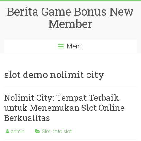
Skip
Berita Game Bonus New
to
content
Member
Menu
slot demo nolimit city
Nolimit City: Tempat Terbaik
untuk Menemukan Slot Online
Berkualitas
admin
Slot
,
toto slot