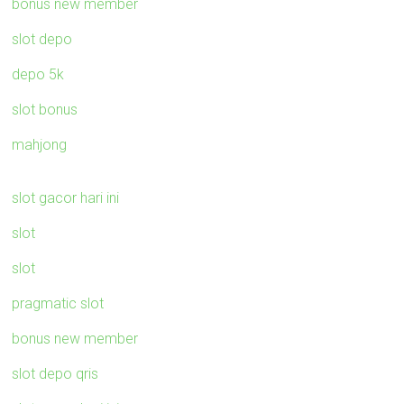
bonus new member
slot depo
depo 5k
slot bonus
mahjong
slot gacor hari ini
slot
slot
pragmatic slot
bonus new member
slot depo qris