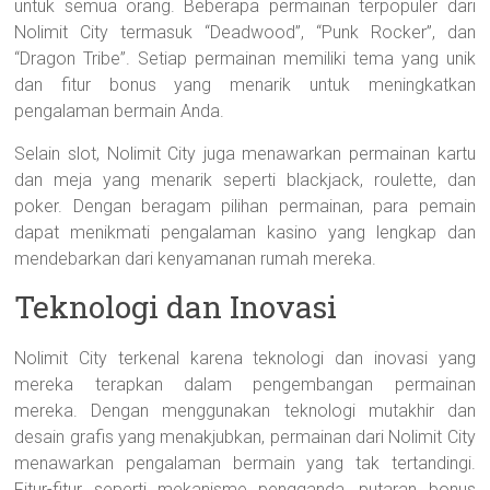
untuk semua orang. Beberapa permainan terpopuler dari
Nolimit City termasuk “Deadwood”, “Punk Rocker”, dan
“Dragon Tribe”. Setiap permainan memiliki tema yang unik
dan fitur bonus yang menarik untuk meningkatkan
pengalaman bermain Anda.
Selain slot, Nolimit City juga menawarkan permainan kartu
dan meja yang menarik seperti blackjack, roulette, dan
poker. Dengan beragam pilihan permainan, para pemain
dapat menikmati pengalaman kasino yang lengkap dan
mendebarkan dari kenyamanan rumah mereka.
Teknologi dan Inovasi
Nolimit City terkenal karena teknologi dan inovasi yang
mereka terapkan dalam pengembangan permainan
mereka. Dengan menggunakan teknologi mutakhir dan
desain grafis yang menakjubkan, permainan dari Nolimit City
menawarkan pengalaman bermain yang tak tertandingi.
Fitur-fitur seperti mekanisme pengganda, putaran bonus