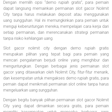
Dengan memilih opsi “demo rupiah gratis”, para pemain
dapat langsung memainkan permainan slot gacor Nolimit
City tanpa harus melakukan deposit atau menggunakan
uang sungguhan. Hal ini memungkinkan para pemain untuk
menguji keberuntungan mereka, mempelajari cara kerja dari
setiap permainan, dan merencanakan strategi permainan
tanpa risiko kehilangan uang.
Slot gacor nolimit city dengan demo rupiah gratis
merupakan pilihan yang tepat bagi para pemain yang
mencari pengalaman berjudi online yang menghibur dan
menguntungkan. Dengan berbagai jenis permainan slot
gacor yang ditawarkan oleh Nolimit City, fitur-fitur menarik,
dan kesempatan untuk mengakses demo rupiah gratis, para
pemain dapat menikmati permainan slot online tanpa harus
mengeluarkan uang sungguhan.
Dengan begitu banyak pilihan permainan slot gacor Nolimit
City yang dapat dimainkan secara gratis, para pemain
memiliki kesempatan untuk mencoba berbagai jenis