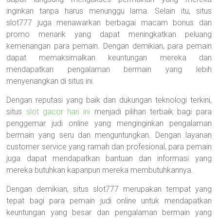
inginkan tanpa harus menunggu lama. Selain itu, situs
slot777 juga menawarkan berbagai macam bonus dan
promo menarik yang dapat meningkatkan peluang
kemenangan para pemain. Dengan demikian, para pemain
dapat memaksimalkan keuntungan mereka dan
mendapatkan pengalaman bermain yang lebih
menyenangkan di situs ini.
Dengan reputasi yang baik dan dukungan teknologi terkini,
situs
slot gacor hari ini
menjadi pilihan terbaik bagi para
penggemar judi online yang menginginkan pengalaman
bermain yang seru dan menguntungkan. Dengan layanan
customer service yang ramah dan profesional, para pemain
juga dapat mendapatkan bantuan dan informasi yang
mereka butuhkan kapanpun mereka membutuhkannya.
Dengan demikian, situs slot777 merupakan tempat yang
tepat bagi para pemain judi online untuk mendapatkan
keuntungan yang besar dan pengalaman bermain yang