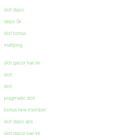
slot depo
depo 5k
slot bonus
mahjong
slot gacor hari ini
slot
slot
pragmatic slot
bonus new member
slot depo qris
slot gacor hari ini