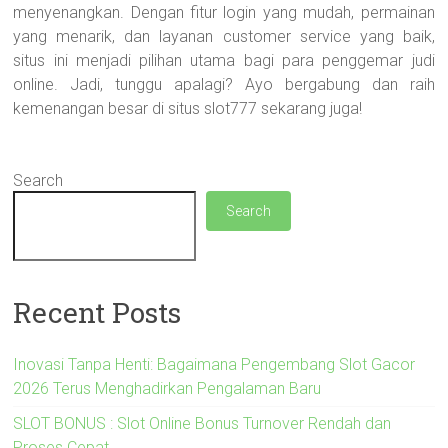
menyenangkan. Dengan fitur login yang mudah, permainan
yang menarik, dan layanan customer service yang baik,
situs ini menjadi pilihan utama bagi para penggemar judi
online. Jadi, tunggu apalagi? Ayo bergabung dan raih
kemenangan besar di situs slot777 sekarang juga!
Search
Search
Recent Posts
Inovasi Tanpa Henti: Bagaimana Pengembang Slot Gacor
2026 Terus Menghadirkan Pengalaman Baru
SLOT BONUS : Slot Online Bonus Turnover Rendah dan
Proses Cepat