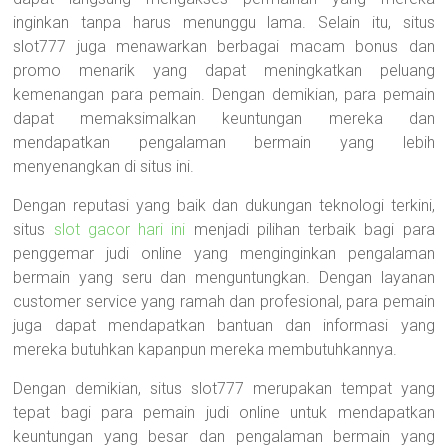
inginkan tanpa harus menunggu lama. Selain itu, situs
slot777 juga menawarkan berbagai macam bonus dan
promo menarik yang dapat meningkatkan peluang
kemenangan para pemain. Dengan demikian, para pemain
dapat memaksimalkan keuntungan mereka dan
mendapatkan pengalaman bermain yang lebih
menyenangkan di situs ini.
Dengan reputasi yang baik dan dukungan teknologi terkini,
situs
slot gacor hari ini
menjadi pilihan terbaik bagi para
penggemar judi online yang menginginkan pengalaman
bermain yang seru dan menguntungkan. Dengan layanan
customer service yang ramah dan profesional, para pemain
juga dapat mendapatkan bantuan dan informasi yang
mereka butuhkan kapanpun mereka membutuhkannya.
Dengan demikian, situs slot777 merupakan tempat yang
tepat bagi para pemain judi online untuk mendapatkan
keuntungan yang besar dan pengalaman bermain yang