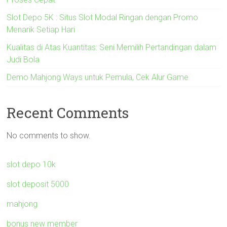
Slot Depo 5K : Situs Slot Modal Ringan dengan Promo
Menarik Setiap Hari
Kualitas di Atas Kuantitas: Seni Memilih Pertandingan dalam
Judi Bola
Demo Mahjong Ways untuk Pemula, Cek Alur Game
Recent Comments
No comments to show.
slot depo 10k
slot deposit 5000
mahjong
bonus new member