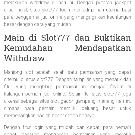
melakukan withdraw di hari ini. Dengan putaran jackpot
diluar nurul, situs slot777 login menjadi pilihan utama bagi
para penggemar judi online yang menginginkan keuntungan
besar dengan cara yang mudah.
Main di Slot777 dan Buktikan
Kemudahan Mendapatkan
Withdraw
Mahjong slot adalah salah satu permainan yang dapat
ditemui di situs slot777. Dengan tampilan yang menarik dan
fitur yang menghibur, permainan ini menjadi favorit di
kalangan pemain judi online. Selain itu, situs slot777 juga
dikenal sebagai situs slot gacor gampang menang hari ini,
dimana para pemain memiliki peluang besar untuk
memenangkan hadiah besar setiap harinya.
Dengan fitur login yang mudah dan cepat, para pemain
dapat langsung mengakses permainan yang mereka