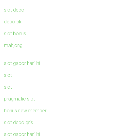
slot depo
depo 5k
slot bonus
mahjong
slot gacor hari ini
slot
slot
pragmatic slot
bonus new member
slot depo qris
slot gacor hari ini