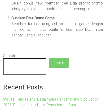
Selain bonus new member, cek juga promo-promo
lainnya yang bisa nambahin peluang menang lo.
Gunakan Fitur Demo Game
Sebelum taruhan uang asli, coba dulu game dengan
fitur demo. Ini bisa bantu lo lebih siap buat main
dengan uang sungguhan.
Search
Search
Recent Posts
Inovasi Tanpa Henti: Bagaimana Pengembang Slot Gacor
2026 Terus Menghadirkan Pengalaman Baru