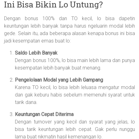
Ini Bisa Bikin Lo Untung?
Dengan bonus 100% dan TO kecil, lo bisa dapetin
keuntungan lebih banyak tanpa harus ngeluarin modal lebih
gede. Selain itu, ada beberapa alasan kenapa bonus ini bisa
jadi kesempatan emas buat lo:
Saldo Lebih Banyak
Dengan bonus 100%, lo bisa main lebih lama dan punya
kesempatan lebih banyak buat menang.
Pengelolaan Modal yang Lebih Gampang
Karena TO kecil, lo bisa lebih leluasa mengatur modal
dan gak keburu habis sebelum memenuhi syarat untuk
tarik dana.
Keuntungan Cepat Diterima
Dengan turnover yang kecil dan syarat yang jelas, lo
bisa tarik keuntungan lebih cepat. Gak perlu nunggu
lama buat nikmatin hasil kemenangan lo.