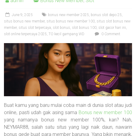
admin
Bonus New Member
,
Slot
June 9, 2025
bonus new member 2025
,
bonus slot depo 25
,
situs bonus new member
,
situs bonus new member 100
,
situs slot bonus new
member
,
situs slot terpercaya
,
slot bonus
,
slot bonus 100
,
slot gacor hari ini
,
slot online terpercaya 2025
,
TO kecil gampang WD
0 Comment
Buat kamu yang baru mulai coba main di dunia slot atau judi
online, pasti udah gak asing sama
Bonus new member 100
yang namanya bonus new member 100%, kan? Nah,
NEYMAR88, salah satu situs yang lagi naik daun, nawarin
bonus gede buat para member barunya. Yang bikin menarik,