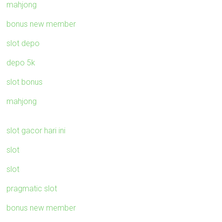
mahjong
bonus new member
slot depo
depo 5k
slot bonus
mahjong
slot gacor hari ini
slot
slot
pragmatic slot
bonus new member