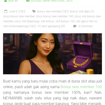
admin
Bonus New Member
,
Slot
June 9, 2025
bonus new member 2025
,
bonus slot depo 25
,
situs bonus new member
,
situs bonus new member 100
,
situs slot bonus new
member
,
situs slot terpercaya
,
slot bonus
,
slot bonus 100
,
slot gacor hari ini
,
slot online terpercaya 2025
,
TO kecil gampang WD
0 Comment
Buat kamu yang baru mulai coba main di dunia slot atau judi
online, pasti udah gak asing sama
Bonus new member 100
yang namanya bonus new member 100%, kan? Nah,
NEYMAR88, salah satu situs yang lagi naik daun, nawarin
bonus gede buat para member barunya. Yang bikin menarik,