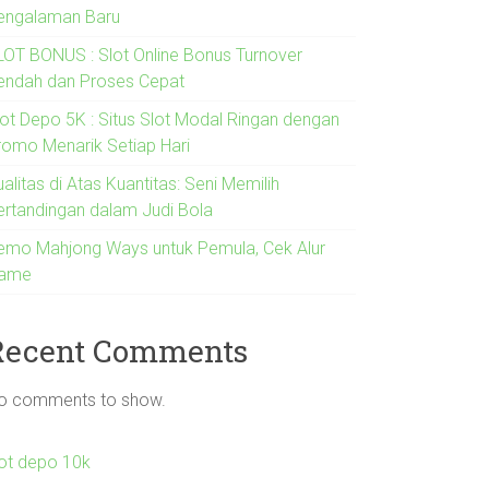
engalaman Baru
LOT BONUS : Slot Online Bonus Turnover
endah dan Proses Cepat
lot Depo 5K : Situs Slot Modal Ringan dengan
romo Menarik Setiap Hari
alitas di Atas Kuantitas: Seni Memilih
ertandingan dalam Judi Bola
emo Mahjong Ways untuk Pemula, Cek Alur
ame
Recent Comments
o comments to show.
lot depo 10k