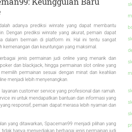
eman99: Keunggulan Baru
s
e
m
dalah adanya prediksi winrate yang dapat membantu
b
. Dengan prediksi winrate yang akurat, pemain dapat
s
alam bermain di platform ini. Hal ini tentu sangat
aih kemenangan dan keuntungan yang maksimal.
d
rbagai jenis permainan judi online yang menarik dan
s
 poker dan blackjack, hingga permainan slot online yang
memilih permainan sesuai dengan minat dan keahlian
m
line menjadi lebih menyenangkan.
sl
layanan customer service yang profesional dan ramah.
ice ini untuk mendapatkan bantuan dan informasi yang
sl
 yang responsif, pemain dapat merasa lebih nyaman dan
sl
an yang ditawarkan, Spaceman99 menjadi pilihan yang
p
ini tidak hanya menyediakan berbagai jenis permainan judi