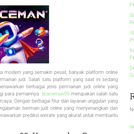
P
S
R
S
P
Ku
P
D
ra modern yang semakin pesat, banyak platform online
G
mainan judi. Salah satu platform yang saat ini sedang
enawarkan berbagai jenis permainan judi online yang
agi para pemainnya.
spaceman99
merupakan salah satu
percaya. Dengan berbagai fitur dan layanan unggulan yang
engalaman bermain judi online yang menyenangkan dan
N
 menawarkan prediksi winrate yang akurat untuk membantu
s