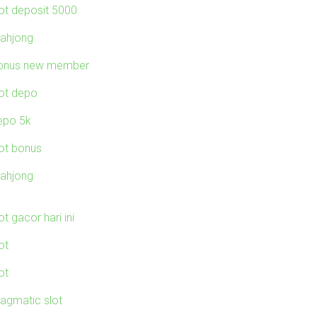
lot deposit 5000
ahjong
onus new member
lot depo
epo 5k
lot bonus
ahjong
ot gacor hari ini
ot
ot
ragmatic slot