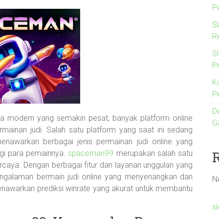
P
S
R
S
P
Ku
P
D
ra modern yang semakin pesat, banyak platform online
G
mainan judi. Salah satu platform yang saat ini sedang
enawarkan berbagai jenis permainan judi online yang
agi para pemainnya.
spaceman99
merupakan salah satu
percaya. Dengan berbagai fitur dan layanan unggulan yang
engalaman bermain judi online yang menyenangkan dan
N
 menawarkan prediksi winrate yang akurat untuk membantu
s