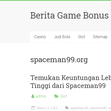
Skip
to
Berita Game Bonu
content
Casino
Judi Bola
Slot
Sitemap
spaceman99.org
Temukan Keuntungan Lebi
Tinggi dari Spaceman99
admin
Slot
March 15, 2025
spaceman 99
,
spaceman99
,
s