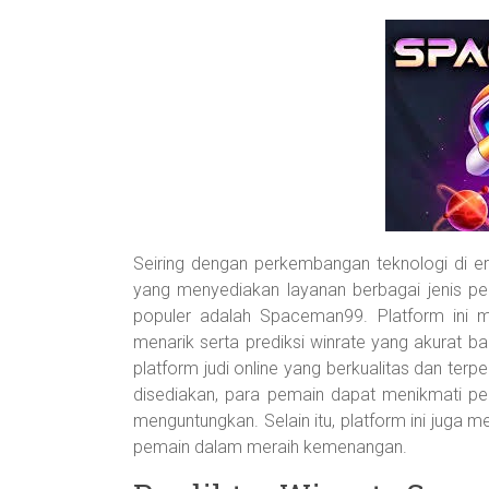
Seiring dengan perkembangan teknologi di e
yang menyediakan layanan berbagai jenis per
populer adalah Spaceman99. Platform ini m
menarik serta prediksi winrate yang akurat b
platform judi online yang berkualitas dan ter
disediakan, para pemain dapat menikmati p
menguntungkan. Selain itu, platform ini juga
pemain dalam meraih kemenangan.