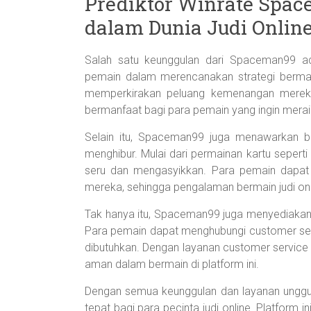
Prediktor Winrate Spac
dalam Dunia Judi Onlin
Salah satu keunggulan dari Spaceman99 a
pemain dalam merencanakan strategi bermain
memperkirakan peluang kemenangan mereka d
bermanfaat bagi para pemain yang ingin mer
Selain itu, Spaceman99 juga menawarkan be
menghibur. Mulai dari permainan kartu seperti
seru dan mengasyikkan. Para pemain dapat 
mereka, sehingga pengalaman bermain judi on
Tak hanya itu, Spaceman99 juga menyediakan 
Para pemain dapat menghubungi customer serv
dibutuhkan. Dengan layanan customer service
aman dalam bermain di platform ini.
Dengan semua keunggulan dan layanan unggul
tepat bagi para pecinta judi online. Platform 