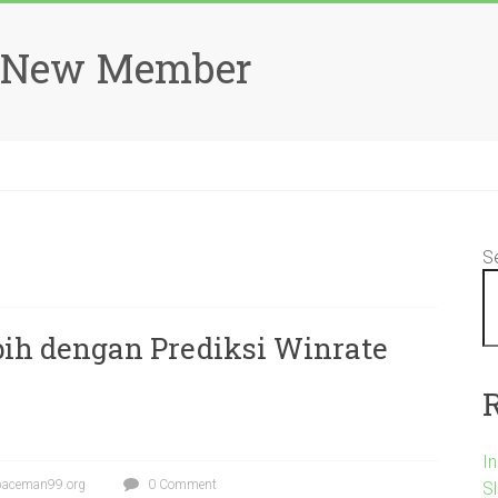
s New Member
S
h dengan Prediksi Winrate
I
paceman99.org
0 Comment
S