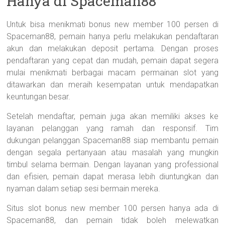
Hanya di Spaceman88
Untuk bisa menikmati bonus new member 100 persen di
Spaceman88, pemain hanya perlu melakukan pendaftaran
akun dan melakukan deposit pertama. Dengan proses
pendaftaran yang cepat dan mudah, pemain dapat segera
mulai menikmati berbagai macam permainan slot yang
ditawarkan dan meraih kesempatan untuk mendapatkan
keuntungan besar.
Setelah mendaftar, pemain juga akan memiliki akses ke
layanan pelanggan yang ramah dan responsif. Tim
dukungan pelanggan Spaceman88 siap membantu pemain
dengan segala pertanyaan atau masalah yang mungkin
timbul selama bermain. Dengan layanan yang professional
dan efisien, pemain dapat merasa lebih diuntungkan dan
nyaman dalam setiap sesi bermain mereka.
Situs slot bonus new member 100 persen hanya ada di
Spaceman88, dan pemain tidak boleh melewatkan