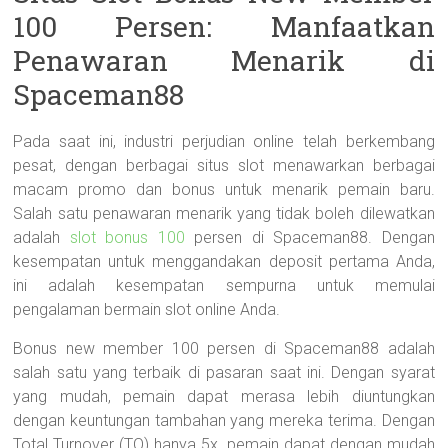
100 Persen: Manfaatkan
Penawaran Menarik di
Spaceman88
Pada saat ini, industri perjudian online telah berkembang
pesat, dengan berbagai situs slot menawarkan berbagai
macam promo dan bonus untuk menarik pemain baru.
Salah satu penawaran menarik yang tidak boleh dilewatkan
adalah
slot bonus 100
persen di Spaceman88. Dengan
kesempatan untuk menggandakan deposit pertama Anda,
ini adalah kesempatan sempurna untuk memulai
pengalaman bermain slot online Anda.
Bonus new member 100 persen di Spaceman88 adalah
salah satu yang terbaik di pasaran saat ini. Dengan syarat
yang mudah, pemain dapat merasa lebih diuntungkan
dengan keuntungan tambahan yang mereka terima. Dengan
Total Turnover (TO) hanya 5x, pemain dapat dengan mudah