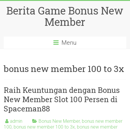
Skip
Berita Game Bonus New
to
content
Member
Menu
bonus new member 100 to 3x
Raih Keuntungan dengan Bonus
New Member Slot 100 Persen di
Spaceman88
admin
Bonus New Member
,
bonus new member
100
,
bonus new member 100 to 3x
,
bonus new member