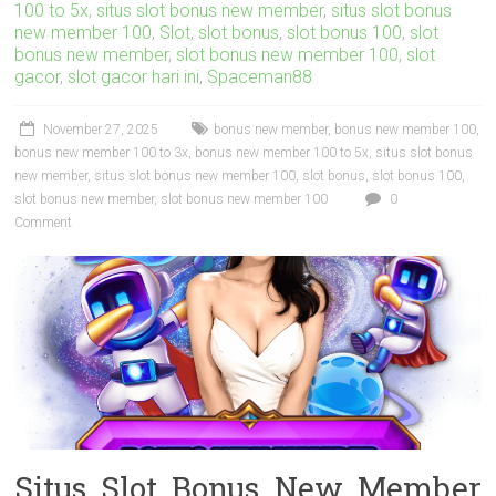
100 to 5x
,
situs slot bonus new member
,
situs slot bonus
new member 100
,
Slot
,
slot bonus
,
slot bonus 100
,
slot
bonus new member
,
slot bonus new member 100
,
slot
gacor
,
slot gacor hari ini
,
Spaceman88
November 27, 2025
bonus new member
,
bonus new member 100
,
bonus new member 100 to 3x
,
bonus new member 100 to 5x
,
situs slot bonus
new member
,
situs slot bonus new member 100
,
slot bonus
,
slot bonus 100
,
slot bonus new member
,
slot bonus new member 100
0
Comment
Situs Slot Bonus New Member