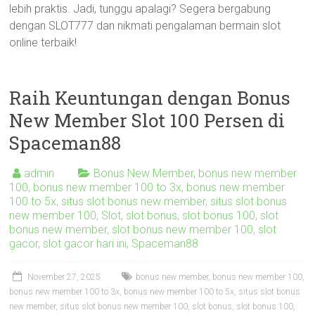
lebih praktis. Jadi, tunggu apalagi? Segera bergabung
dengan SLOT777 dan nikmati pengalaman bermain slot
online terbaik!
Raih Keuntungan dengan Bonus
New Member Slot 100 Persen di
Spaceman88
admin
Bonus New Member
,
bonus new member
100
,
bonus new member 100 to 3x
,
bonus new member
100 to 5x
,
situs slot bonus new member
,
situs slot bonus
new member 100
,
Slot
,
slot bonus
,
slot bonus 100
,
slot
bonus new member
,
slot bonus new member 100
,
slot
gacor
,
slot gacor hari ini
,
Spaceman88
November 27, 2025
bonus new member
,
bonus new member 100
,
bonus new member 100 to 3x
,
bonus new member 100 to 5x
,
situs slot bonus
new member
,
situs slot bonus new member 100
,
slot bonus
,
slot bonus 100
,