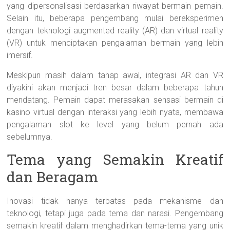
yang dipersonalisasi berdasarkan riwayat bermain pemain.
Selain itu, beberapa pengembang mulai bereksperimen
dengan teknologi augmented reality (AR) dan virtual reality
(VR) untuk menciptakan pengalaman bermain yang lebih
imersif.
Meskipun masih dalam tahap awal, integrasi AR dan VR
diyakini akan menjadi tren besar dalam beberapa tahun
mendatang. Pemain dapat merasakan sensasi bermain di
kasino virtual dengan interaksi yang lebih nyata, membawa
pengalaman slot ke level yang belum pernah ada
sebelumnya.
Tema yang Semakin Kreatif
dan Beragam
Inovasi tidak hanya terbatas pada mekanisme dan
teknologi, tetapi juga pada tema dan narasi. Pengembang
semakin kreatif dalam menghadirkan tema-tema yang unik