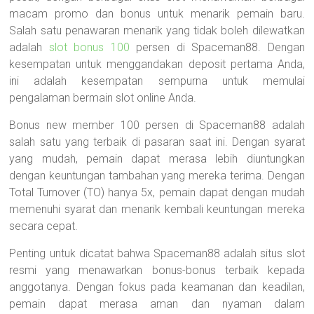
macam promo dan bonus untuk menarik pemain baru.
Salah satu penawaran menarik yang tidak boleh dilewatkan
adalah
slot bonus 100
persen di Spaceman88. Dengan
kesempatan untuk menggandakan deposit pertama Anda,
ini adalah kesempatan sempurna untuk memulai
pengalaman bermain slot online Anda.
Bonus new member 100 persen di Spaceman88 adalah
salah satu yang terbaik di pasaran saat ini. Dengan syarat
yang mudah, pemain dapat merasa lebih diuntungkan
dengan keuntungan tambahan yang mereka terima. Dengan
Total Turnover (TO) hanya 5x, pemain dapat dengan mudah
memenuhi syarat dan menarik kembali keuntungan mereka
secara cepat.
Penting untuk dicatat bahwa Spaceman88 adalah situs slot
resmi yang menawarkan bonus-bonus terbaik kepada
anggotanya. Dengan fokus pada keamanan dan keadilan,
pemain dapat merasa aman dan nyaman dalam