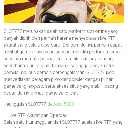
SLOT777 merupakan salah satu platform slot online yang
banyak dipilih oleh pemain karena menyediakan live RTP
akurat yang selalu diperbarui. Dengan fitur ini, pemain dapat
melihat game mana yang sedang memiliki performa terbaik
sebelum memulai permainan. Tampilan situsnya ringan,
sederhana, dan mudah dipahami, sehingga cocok untuk
pemula maupun pemain berpengalaman. SLOT777 juga
menyediakan beragam provider populer dengan pilihan
game yang lengkap, serta akses situs yang stabil, loading
cepat, dan informasi game yang jelas.
Keunggulan SLOT777
deposit 5000
1. Live RTP Akurat dan Diperbarui
Salah satu fitur unggulan dari SLOT777 adalah live RTP yang