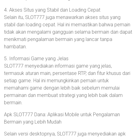
4. Akses Situs yang Stabil dan Loading Cepat
Selain itu, SLOT777 juga menawarkan akses situs yang
stabil dan loading cepat. Hal ini memastikan bahwa pemain
tidak akan mengalami gangguan selama bermain dan dapat
menikmati pengalaman bermain yang lancar tanpa
hambatan.
5. Informasi Game yang Jelas
SLOT777 menyediakan informasi game yang jelas,
termasuk aturan main, persentase RTP, dan fitur khusus dari
setiap game. Hal ini memungkinkan pemain untuk
memahami game dengan lebih baik sebelum memulai
permainan dan membuat strategi yang lebih baik dalam
bermain.
Apk SLOT777 Dana: Aplikasi Mobile untuk Pengalaman
Bermain yang Lebih Mudah
Selain versi desktopnya, SLOT777 juga menyediakan apk