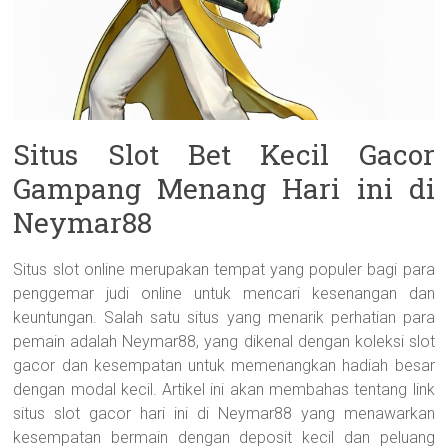
Situs Slot Bet Kecil Gacor
Gampang Menang Hari ini di
Neymar88
Situs slot online merupakan tempat yang populer bagi para
penggemar judi online untuk mencari kesenangan dan
keuntungan. Salah satu situs yang menarik perhatian para
pemain adalah Neymar88, yang dikenal dengan koleksi slot
gacor dan kesempatan untuk memenangkan hadiah besar
dengan modal kecil. Artikel ini akan membahas tentang link
situs slot gacor hari ini di Neymar88 yang menawarkan
kesempatan bermain dengan deposit kecil dan peluang