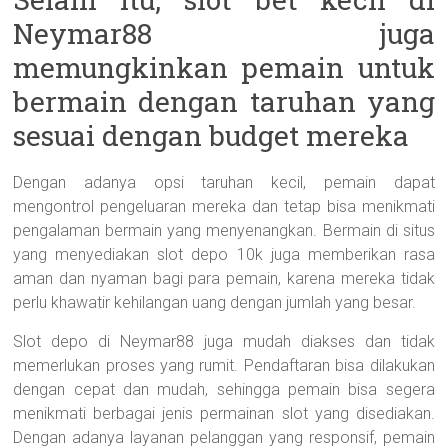
Neymar88 juga
memungkinkan pemain untuk
bermain dengan taruhan yang
sesuai dengan budget mereka
Dengan adanya opsi taruhan kecil, pemain dapat
mengontrol pengeluaran mereka dan tetap bisa menikmati
pengalaman bermain yang menyenangkan. Bermain di situs
yang menyediakan slot depo 10k juga memberikan rasa
aman dan nyaman bagi para pemain, karena mereka tidak
perlu khawatir kehilangan uang dengan jumlah yang besar.
Slot depo di Neymar88 juga mudah diakses dan tidak
memerlukan proses yang rumit. Pendaftaran bisa dilakukan
dengan cepat dan mudah, sehingga pemain bisa segera
menikmati berbagai jenis permainan slot yang disediakan.
Dengan adanya layanan pelanggan yang responsif, pemain