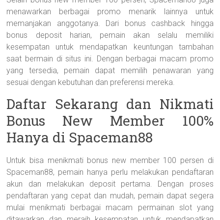
menawarkan berbagai promo menarik lainnya untuk
memanjakan anggotanya. Dari bonus cashback hingga
bonus deposit harian, pemain akan selalu memiliki
kesempatan untuk mendapatkan keuntungan tambahan
saat bermain di situs ini. Dengan berbagai macam promo
yang tersedia, pemain dapat memilih penawaran yang
sesuai dengan kebutuhan dan preferensi mereka.
Daftar Sekarang dan Nikmati
Bonus New Member 100%
Hanya di Spaceman88
Untuk bisa menikmati bonus new member 100 persen di
Spaceman88, pemain hanya perlu melakukan pendaftaran
akun dan melakukan deposit pertama. Dengan proses
pendaftaran yang cepat dan mudah, pemain dapat segera
mulai menikmati berbagai macam permainan slot yang
ditawarkan dan meraih kesempatan untuk mendapatkan