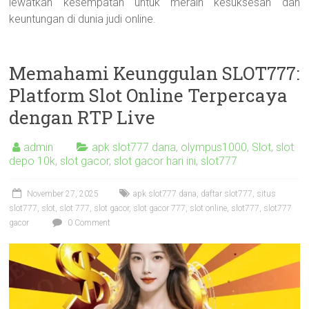
lewatkan kesempatan untuk meraih kesuksesan dan
keuntungan di dunia judi online.
Memahami Keunggulan SLOT777:
Platform Slot Online Terpercaya
dengan RTP Live
admin
apk slot777 dana
,
olympus1000
,
Slot
,
slot
depo 10k
,
slot gacor
,
slot gacor hari ini
,
slot777
November 27, 2025
apk slot777 dana
,
daftar slot777
,
situs
slot777
,
slot
,
slot 777
,
slot gacor
,
slot gacor 777
,
slot online
,
slot777
,
slot777
gacor
0 Comment