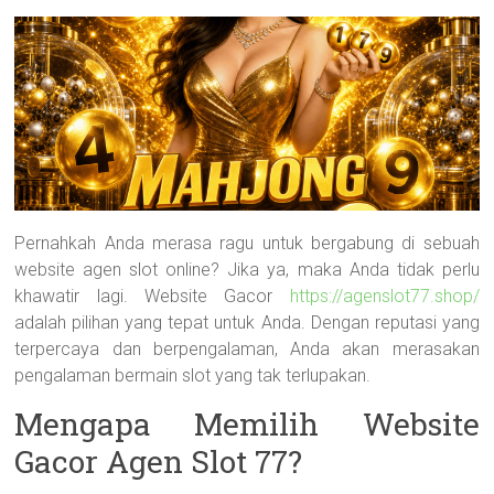
Pernahkah Anda merasa ragu untuk bergabung di sebuah
website agen slot online? Jika ya, maka Anda tidak perlu
khawatir lagi. Website Gacor
https://agenslot77.shop/
adalah pilihan yang tepat untuk Anda. Dengan reputasi yang
terpercaya dan berpengalaman, Anda akan merasakan
pengalaman bermain slot yang tak terlupakan.
Mengapa Memilih Website
Gacor Agen Slot 77?