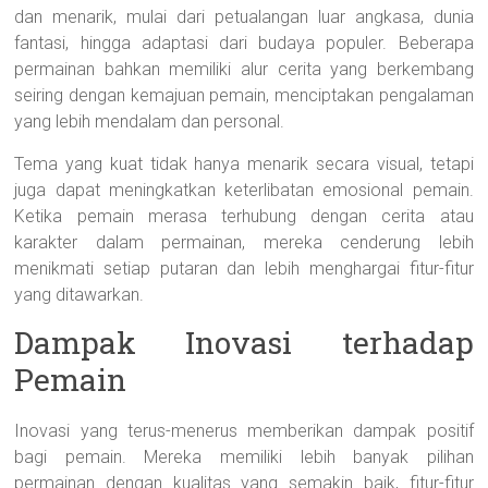
dan menarik, mulai dari petualangan luar angkasa, dunia
fantasi, hingga adaptasi dari budaya populer. Beberapa
permainan bahkan memiliki alur cerita yang berkembang
seiring dengan kemajuan pemain, menciptakan pengalaman
yang lebih mendalam dan personal.
Tema yang kuat tidak hanya menarik secara visual, tetapi
juga dapat meningkatkan keterlibatan emosional pemain.
Ketika pemain merasa terhubung dengan cerita atau
karakter dalam permainan, mereka cenderung lebih
menikmati setiap putaran dan lebih menghargai fitur-fitur
yang ditawarkan.
Dampak Inovasi terhadap
Pemain
Inovasi yang terus-menerus memberikan dampak positif
bagi pemain. Mereka memiliki lebih banyak pilihan
permainan dengan kualitas yang semakin baik, fitur-fitur