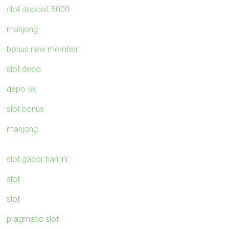
slot deposit 5000
mahjong
bonus new member
slot depo
depo 5k
slot bonus
mahjong
slot gacor hari ini
slot
slot
pragmatic slot