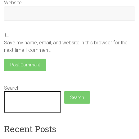
Website
Save my name, email, and website in this browser for the
next time I comment.
Search
Search
Recent Posts