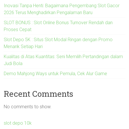
Inovasi Tanpa Henti: Bagaimana Pengembang Slot Gacor
2026 Terus Menghadirkan Pengalaman Baru
SLOT BONUS : Slot Online Bonus Turnover Rendah dan
Proses Cepat
Slot Depo 5K : Situs Slot Modal Ringan dengan Promo
Menarik Setiap Hari
Kualitas di Atas Kuantitas: Seni Memilih Pertandingan dalam
Judi Bola
Demo Mahjong Ways untuk Pemula, Cek Alur Game
Recent Comments
No comments to show.
slot depo 10k