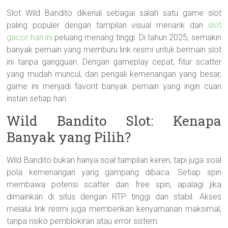
Slot Wild Bandito dikenal sebagai salah satu game slot
paling populer dengan tampilan visual menarik dan
slot
gacor hari ini
peluang menang tinggi. Di tahun 2025, semakin
banyak pemain yang memburu link resmi untuk bermain slot
ini tanpa gangguan. Dengan gameplay cepat, fitur scatter
yang mudah muncul, dan pengali kemenangan yang besar,
game ini menjadi favorit banyak pemain yang ingin cuan
instan setiap hari.
Wild Bandito Slot: Kenapa
Banyak yang Pilih?
Wild Bandito bukan hanya soal tampilan keren, tapi juga soal
pola kemenangan yang gampang dibaca. Setiap spin
membawa potensi scatter dan free spin, apalagi jika
dimainkan di situs dengan RTP tinggi dan stabil. Akses
melalui link resmi juga memberikan kenyamanan maksimal,
tanpa risiko pemblokiran atau error sistem.