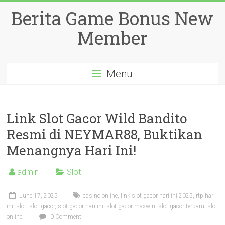
Skip
Berita Game Bonus New
to
content
Member
Menu
Link Slot Gacor Wild Bandito
Resmi di NEYMAR88, Buktikan
Menangnya Hari Ini!
admin
Slot
June 17, 2025
casino online
,
link slot gacor hari ini 2025
,
rtp hari
ini
,
slot
,
slot gacor
,
slot gacor hari ini
,
slot gacor maxwin
,
slot gacor terbaru
,
slot
online
0 Comment