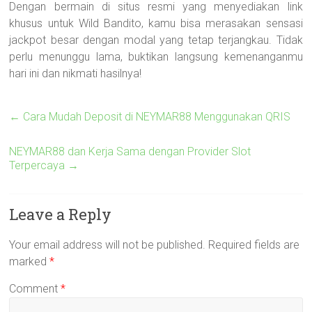
Dengan bermain di situs resmi yang menyediakan link
khusus untuk Wild Bandito, kamu bisa merasakan sensasi
jackpot besar dengan modal yang tetap terjangkau. Tidak
perlu menunggu lama, buktikan langsung kemenanganmu
hari ini dan nikmati hasilnya!
←
Cara Mudah Deposit di NEYMAR88 Menggunakan QRIS
NEYMAR88 dan Kerja Sama dengan Provider Slot
Terpercaya
→
Leave a Reply
Your email address will not be published.
Required fields are
marked
*
Comment
*