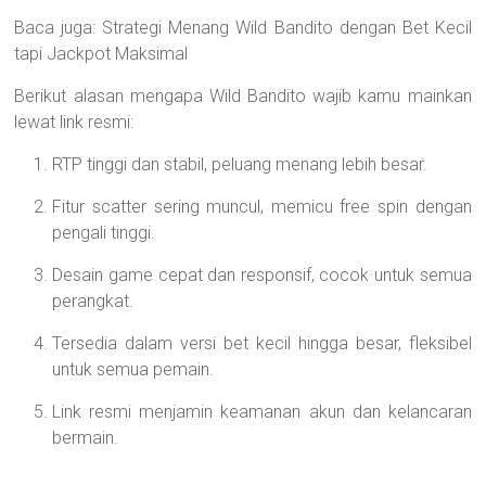
Baca juga: Strategi Menang Wild Bandito dengan Bet Kecil
tapi Jackpot Maksimal
Berikut alasan mengapa Wild Bandito wajib kamu mainkan
lewat link resmi:
RTP tinggi dan stabil, peluang menang lebih besar.
Fitur scatter sering muncul, memicu free spin dengan
pengali tinggi.
Desain game cepat dan responsif, cocok untuk semua
perangkat.
Tersedia dalam versi bet kecil hingga besar, fleksibel
untuk semua pemain.
Link resmi menjamin keamanan akun dan kelancaran
bermain.