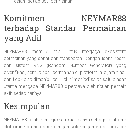
dalam setiap sesi permainan.
Komitmen NEYMAR88
terhadap Standar Permainan
yang Adil
NEYMAR88 memiliki misi untuk menjaga ekosistem
permainan yang sehat dan transparan. Dengan lisensi resmi
dan sistem RNG (Random Number Generator) yang
diverifikasi, semua hasil permainan di platform ini dijamin adil
dan tidak bisa dimanipulasi. Hal ini menjadi salah satu alasan
utama mengapa NEYMAR88 dipercaya oleh ribuan pemain
aktif setiap harinya.
Kesimpulan
NEYMAR88 telah menunjukkan kualitasnya sebagai platform
slot online paling gacor dengan koleksi game dari provider