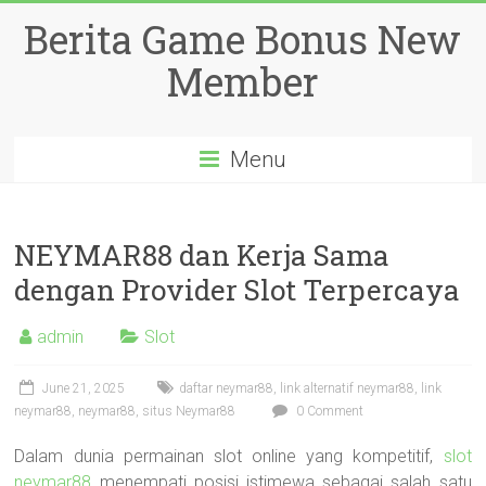
Skip
Berita Game Bonus New
to
content
Member
Menu
NEYMAR88 dan Kerja Sama
dengan Provider Slot Terpercaya
admin
Slot
June 21, 2025
daftar neymar88
,
link alternatif neymar88
,
link
neymar88
,
neymar88
,
situs Neymar88
0 Comment
Dalam dunia permainan slot online yang kompetitif,
slot
neymar88
menempati posisi istimewa sebagai salah satu