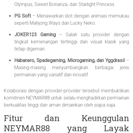
Olympus, Sweet Bonanza, dan Starlight Princess.
PG Soft
– Menawarkan slot dengan animasi memukau
seperti Mahjong Ways dan Lucky Neko.
JOKER123 Gaming
– Salah satu provider dengan
tingkat kemenangan tertinggi dan visual klasik yang
tetap digemari.
Habanero, Spadegaming, Microgaming, dan Yggdrasil
–
Masing-masing menyumbangkan berbagai jenis
permainan yang variatif dan inovatif.
Kolaborasi dengan provider-provider tersebut membuktikan
komitmen NEYMAR88 untuk selalu menghadirkan permainan
berkualitas tinggi dan aman dimainkan oleh siapa saja.
Fitur dan Keunggulan
NEYMAR88 yang Layak