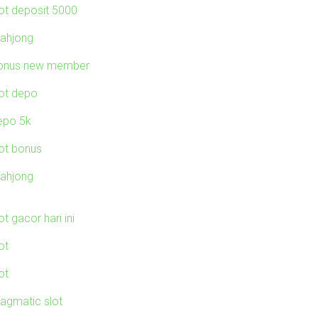
lot deposit 5000
ahjong
onus new member
lot depo
epo 5k
lot bonus
ahjong
ot gacor hari ini
ot
ot
ragmatic slot