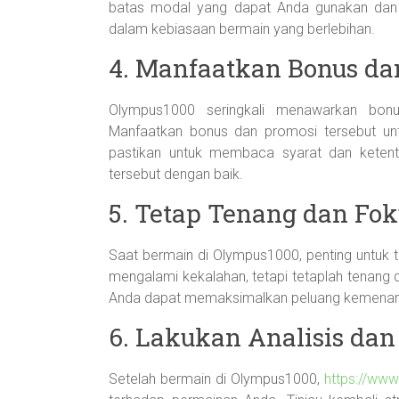
batas modal yang dapat Anda gunakan dan ja
dalam kebiasaan bermain yang berlebihan.
4. Manfaatkan Bonus da
Olympus1000 seringkali menawarkan bon
Manfaatkan bonus dan promosi tersebut u
pastikan untuk membaca syarat dan keten
tersebut dengan baik.
5. Tetap Tenang dan Fok
Saat bermain di Olympus1000, penting untuk 
mengalami kekalahan, tetapi tetaplah tenang 
Anda dapat memaksimalkan peluang kemenan
6. Lakukan Analisis dan
Setelah bermain di Olympus1000,
https://www